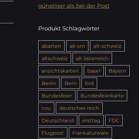
günstiger als bei der Post
Produkt Schlagwörter
abarten
ak-sm
alt-schweiz
altschweiz
alt österreich
ansichtskarten
basel
Bayern
Berlin
Bern
brd
Bundesfeier
Bundesfeierkarte
cou
deutsches reich
Deutschland
ersttag
FDC
Flugpost
Frankaturware