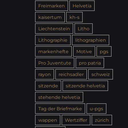
Freimarken
Helvetia
kaisertum
kh-s
Liechtenstein
Litho
Lithographie
lithographien
markenhefte
Motive
pgs
Pro Juventute
pro patria
rayon
reichsadler
schweiz
sitzende
sitzende helvetia
stehende helvetia
Tag der Briefmarke
u-pgs
wappen
Wertziffer
zürich