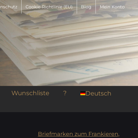
nschutz
Cookie-Richtlinie (EU)
Blog
Mein Konto
Wunschliste
?
Deutsch
Briefmarken zum Frankieren,