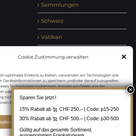
Sammlungen
Schweiz
Vatikan
Vereinte Nationen
Cookie Zustimmung verwalten
Vorphilatelie
in optimales Erlebnis zu bieten, verwenden wir Technologien wie
m Geräteinformationen zu speichern und/oder darauf zuzugreifen.
Zensurbelege Österreich
iesen Technologien zustimmen, können wir Daten wie das
en oder eindeutige IDs auf dieser Website verarbeiten. Wenn Sie Ihre
 nicht erteilen oder zurückziehen, können bestimmte Merkmale
Sparen Sie jetzt !
Zensurbelege Schweiz
onen beeinträchtigt werden.
15% Rabatt ab
CHF 250.– | Code:
p15-250
30% Rabatt ab
CHF 500.– | Code:
p30-500
eptieren
Ablehnen
Cookie Einstellungen
Gültig auf das gesamte Sortiment,
ausgenommen Frankaturware.