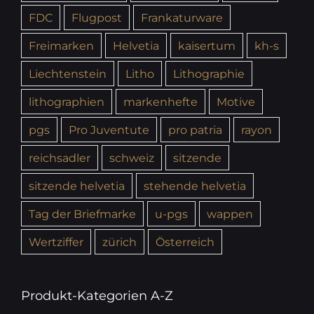
FDC
Flugpost
Frankaturware
Freimarken
Helvetia
kaisertum
kh-s
Liechtenstein
Litho
Lithographie
lithographien
markenhefte
Motive
pgs
Pro Juventute
pro patria
rayon
reichsadler
schweiz
sitzende
sitzende helvetia
stehende helvetia
Tag der Briefmarke
u-pgs
wappen
Wertziffer
zürich
Österreich
Produkt-Kategorien A-Z