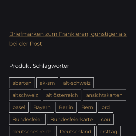
Briefmarken zum Frankieren, günstiger als
bei der Post
Produkt Schlagwörter
abarten
ak-sm
alt-schweiz
altschweiz
alt österreich
ansichtskarten
basel
Bayern
Berlin
Bern
brd
Bundesfeier
Bundesfeierkarte
cou
deutsches reich
Deutschland
ersttag