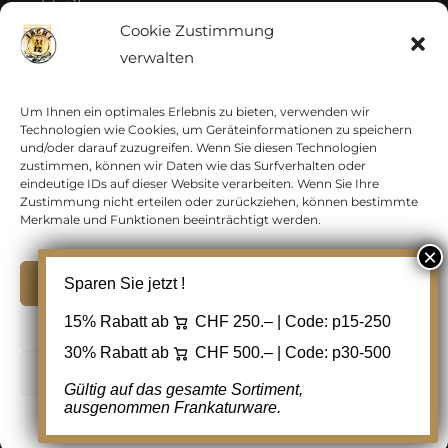
Vatikan
Cookie Zustimmung
verwalten
Vereinte Nationen
Vorphilatelie
Um Ihnen ein optimales Erlebnis zu bieten, verwenden wir
Technologien wie Cookies, um Geräteinformationen zu speichern
und/oder darauf zuzugreifen. Wenn Sie diesen Technologien
Zensurbelege Österreich
zustimmen, können wir Daten wie das Surfverhalten oder
eindeutige IDs auf dieser Website verarbeiten. Wenn Sie Ihre
Zustimmung nicht erteilen oder zurückziehen, können bestimmte
Zensurbelege Schweiz
Merkmale und Funktionen beeinträchtigt werden.
Akzeptieren
Sparen Sie jetzt !
Copyright 2012 - 2024 URAY GmbH | All Rights
15% Rabatt ab
CHF 250.– | Code:
p15-250
Ablehnen
Reserved |
PCI Data Security Standards |
30% Rabatt ab
CHF 500.– | Code:
p30-500
AGB
|
Datenschutz
|
Kontakt
Cookie Einstellungen
Gültig auf das gesamte Sortiment,
ausgenommen Frankaturware.
Facebook
Cookie-Richtlinie
Datenschutz
Kontakt