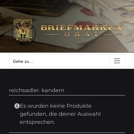
Zum
Gehe zu ...
Inhalt
springen
Gehe zu ...
reichsadler. kandern
Es wurden keine Produkte
gefunden, die deiner Auswahl
entsprechen.