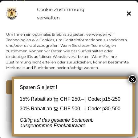
Vatikan
Cookie Zustimmung
verwalten
Vereinte Nationen
Vorphilatelie
Um Ihnen ein optimales Erlebnis zu bieten, verwenden wir
Technologien wie Cookies, um Geräteinformationen zu speichern
und/oder darauf zuzugreifen. Wenn Sie diesen Technologien
Zensurbelege Österreich
zustimmen, können wir Daten wie das Surfverhalten oder
eindeutige IDs auf dieser Website verarbeiten. Wenn Sie Ihre
Zustimmung nicht erteilen oder zurückziehen, können bestimmte
Zensurbelege Schweiz
Merkmale und Funktionen beeinträchtigt werden.
Akzeptieren
Sparen Sie jetzt !
Copyright 2012 - 2024 URAY GmbH | All Rights
15% Rabatt ab
CHF 250.– | Code:
p15-250
Ablehnen
Reserved |
PCI Data Security Standards |
30% Rabatt ab
CHF 500.– | Code:
p30-500
AGB
|
Datenschutz
|
Kontakt
Cookie Einstellungen
Gültig auf das gesamte Sortiment,
ausgenommen Frankaturware.
Facebook
Cookie-Richtlinie
Datenschutz
Kontakt