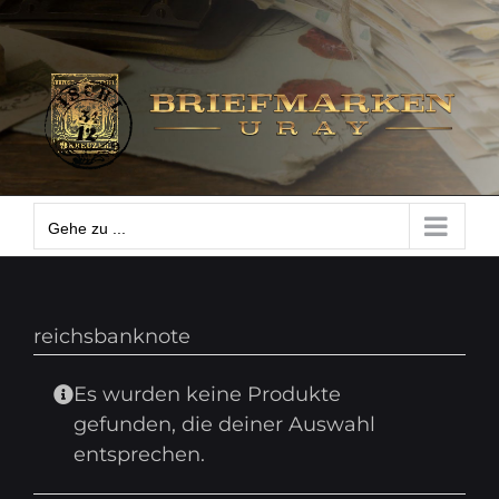
Zum
Gehe zu ...
Inhalt
springen
Gehe zu ...
reichsbanknote
Es wurden keine Produkte
gefunden, die deiner Auswahl
entsprechen.