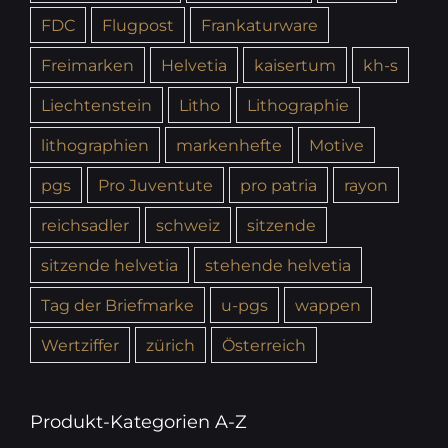
FDC
Flugpost
Frankaturware
Freimarken
Helvetia
kaisertum
kh-s
Liechtenstein
Litho
Lithographie
lithographien
markenhefte
Motive
pgs
Pro Juventute
pro patria
rayon
reichsadler
schweiz
sitzende
sitzende helvetia
stehende helvetia
Tag der Briefmarke
u-pgs
wappen
Wertziffer
zürich
Österreich
Produkt-Kategorien A-Z