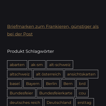
Briefmarken zum Frankieren, günstiger als
bei der Post
Produkt Schlagwörter
abarten
ak-sm
alt-schweiz
altschweiz
alt österreich
ansichtskarten
basel
Bayern
Berlin
Bern
brd
Bundesfeier
Bundesfeierkarte
cou
deutsches reich
Deutschland
ersttag