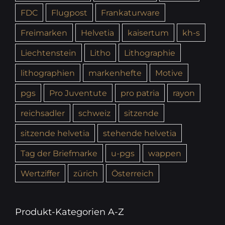
FDC
Flugpost
Frankaturware
Freimarken
Helvetia
kaisertum
kh-s
Liechtenstein
Litho
Lithographie
lithographien
markenhefte
Motive
pgs
Pro Juventute
pro patria
rayon
reichsadler
schweiz
sitzende
sitzende helvetia
stehende helvetia
Tag der Briefmarke
u-pgs
wappen
Wertziffer
zürich
Österreich
Produkt-Kategorien A-Z