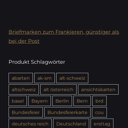
Briefmarken zum Frankieren, günstiger als
bei der Post
Produkt Schlagwörter
abarten
ak-sm
alt-schweiz
altschweiz
alt österreich
ansichtskarten
basel
Bayern
Berlin
Bern
brd
Bundesfeier
Bundesfeierkarte
cou
deutsches reich
Deutschland
ersttag