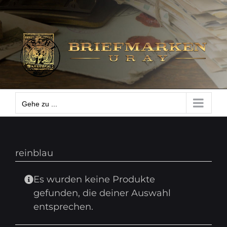
Zum
Gehe zu ...
Inhalt
springen
Gehe zu ...
reinblau
Es wurden keine Produkte
gefunden, die deiner Auswahl
entsprechen.