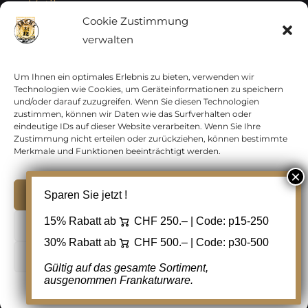
Vatikan
Cookie Zustimmung
verwalten
Vereinte Nationen
Vorphilatelie
Um Ihnen ein optimales Erlebnis zu bieten, verwenden wir
Technologien wie Cookies, um Geräteinformationen zu speichern
und/oder darauf zuzugreifen. Wenn Sie diesen Technologien
Zensurbelege Österreich
zustimmen, können wir Daten wie das Surfverhalten oder
eindeutige IDs auf dieser Website verarbeiten. Wenn Sie Ihre
Zustimmung nicht erteilen oder zurückziehen, können bestimmte
Zensurbelege Schweiz
Merkmale und Funktionen beeinträchtigt werden.
Akzeptieren
Sparen Sie jetzt !
Copyright 2012 - 2024 URAY GmbH | All Rights
15% Rabatt ab
CHF 250.– | Code:
p15-250
Ablehnen
Reserved |
PCI Data Security Standards |
30% Rabatt ab
CHF 500.– | Code:
p30-500
AGB
|
Datenschutz
|
Kontakt
Cookie Einstellungen
Gültig auf das gesamte Sortiment,
ausgenommen Frankaturware.
Facebook
Cookie-Richtlinie
Datenschutz
Kontakt