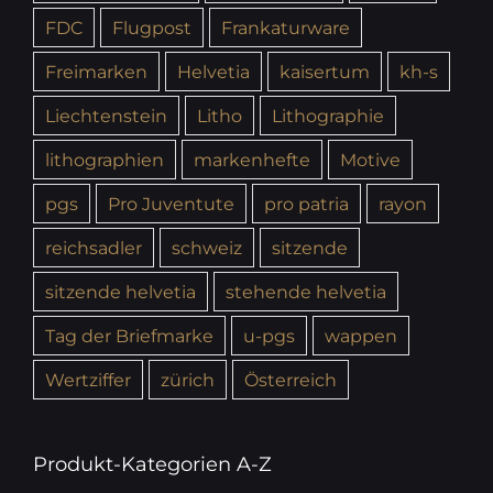
FDC
Flugpost
Frankaturware
Freimarken
Helvetia
kaisertum
kh-s
Liechtenstein
Litho
Lithographie
lithographien
markenhefte
Motive
pgs
Pro Juventute
pro patria
rayon
reichsadler
schweiz
sitzende
sitzende helvetia
stehende helvetia
Tag der Briefmarke
u-pgs
wappen
Wertziffer
zürich
Österreich
Produkt-Kategorien A-Z