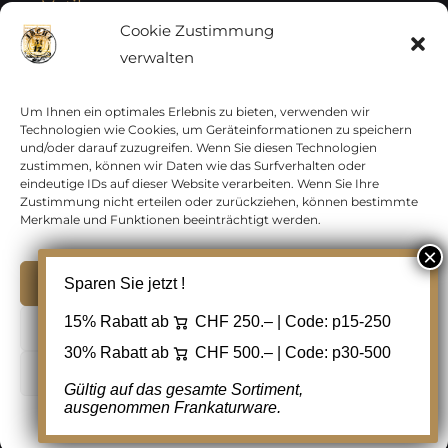
Vatikan
Cookie Zustimmung
verwalten
Vereinte Nationen
Vorphilatelie
Um Ihnen ein optimales Erlebnis zu bieten, verwenden wir
Technologien wie Cookies, um Geräteinformationen zu speichern
und/oder darauf zuzugreifen. Wenn Sie diesen Technologien
Zensurbelege Österreich
zustimmen, können wir Daten wie das Surfverhalten oder
eindeutige IDs auf dieser Website verarbeiten. Wenn Sie Ihre
Zustimmung nicht erteilen oder zurückziehen, können bestimmte
Zensurbelege Schweiz
Merkmale und Funktionen beeinträchtigt werden.
Akzeptieren
Sparen Sie jetzt !
Copyright 2012 - 2024 URAY GmbH | All Rights
15% Rabatt ab
CHF 250.– | Code:
p15-250
Ablehnen
Reserved |
PCI Data Security Standards |
30% Rabatt ab
CHF 500.– | Code:
p30-500
AGB
|
Datenschutz
|
Kontakt
Cookie Einstellungen
Gültig auf das gesamte Sortiment,
ausgenommen Frankaturware.
Facebook
Cookie-Richtlinie
Datenschutz
Kontakt