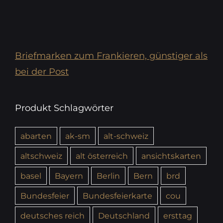
Briefmarken zum Frankieren, günstiger als
bei der Post
Produkt Schlagwörter
abarten
ak-sm
alt-schweiz
altschweiz
alt österreich
ansichtskarten
basel
Bayern
Berlin
Bern
brd
Bundesfeier
Bundesfeierkarte
cou
deutsches reich
Deutschland
ersttag