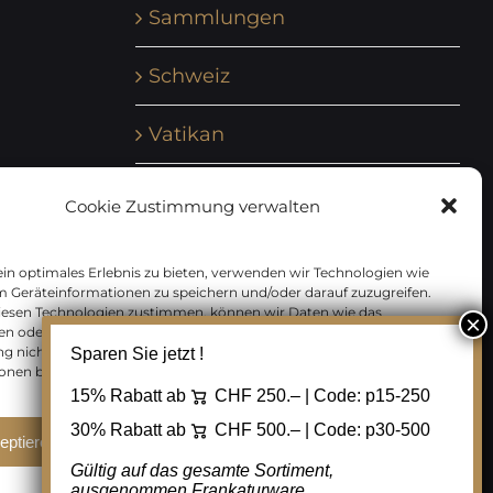
Sammlungen
Schweiz
Vatikan
Vereinte Nationen
Cookie Zustimmung verwalten
Vorphilatelie
in optimales Erlebnis zu bieten, verwenden wir Technologien wie
m Geräteinformationen zu speichern und/oder darauf zuzugreifen.
Zensurbelege Österreich
iesen Technologien zustimmen, können wir Daten wie das
en oder eindeutige IDs auf dieser Website verarbeiten. Wenn Sie Ihre
 nicht erteilen oder zurückziehen, können bestimmte Merkmale
Sparen Sie jetzt !
Zensurbelege Schweiz
onen beeinträchtigt werden.
15% Rabatt ab
CHF 250.– | Code:
p15-250
30% Rabatt ab
CHF 500.– | Code:
p30-500
eptieren
Ablehnen
Cookie Einstellungen
Gültig auf das gesamte Sortiment,
ausgenommen Frankaturware.