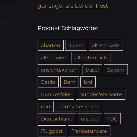
günstiger als bei der Post
Produkt Schlagwörter
abarten
ak-sm
alt-schweiz
altschweiz
alt österreich
ansichtskarten
basel
Bayern
Berlin
Bern
brd
Bundesfeier
Bundesfeierkarte
cou
deutsches reich
Deutschland
ersttag
FDC
Flugpost
Frankaturware