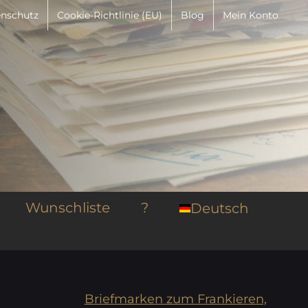
nschutz
Cookie-Richtlinie (EU)
Blog
Mein Konto
Wunschliste
?
Deutsch
Briefmarken zum Frankieren,