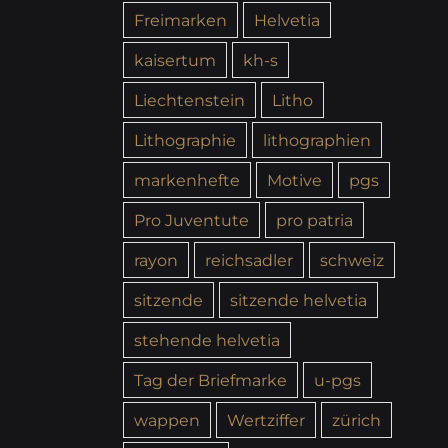
Freimarken
Helvetia
kaisertum
kh-s
Liechtenstein
Litho
Lithographie
lithographien
markenhefte
Motive
pgs
Pro Juventute
pro patria
rayon
reichsadler
schweiz
sitzende
sitzende helvetia
stehende helvetia
Tag der Briefmarke
u-pgs
wappen
Wertziffer
zürich