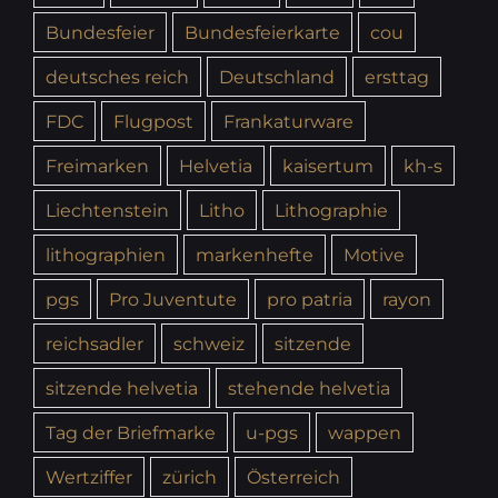
Bundesfeier
Bundesfeierkarte
cou
deutsches reich
Deutschland
ersttag
FDC
Flugpost
Frankaturware
Freimarken
Helvetia
kaisertum
kh-s
Liechtenstein
Litho
Lithographie
lithographien
markenhefte
Motive
pgs
Pro Juventute
pro patria
rayon
reichsadler
schweiz
sitzende
sitzende helvetia
stehende helvetia
Tag der Briefmarke
u-pgs
wappen
Wertziffer
zürich
Österreich