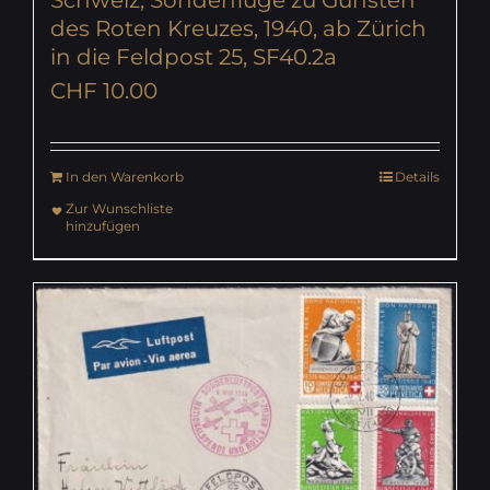
Schweiz, Sonderflüge zu Gunsten
des Roten Kreuzes, 1940, ab Zürich
in die Feldpost 25, SF40.2a
CHF
10.00
In den Warenkorb
Details
Zur Wunschliste
hinzufügen