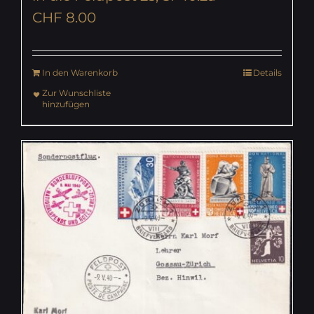
CHF
8.00
In den Warenkorb
Details
Zur Wunschliste
hinzufügen