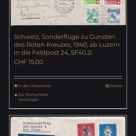
Schweiz, Sonderflüge zu Gunsten
des Roten Kreuzes, 1940, ab Luzern
in die Feldpost 24, SF40.2i
CHF
15.00
In den Warenkorb
Details
Zur Wunschliste
hinzufügen