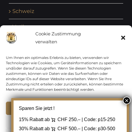
Schweiz
Vatikan
Cookie Zustimmung
verwalten
Vereinte Nationen
Vorphilatelie
Um Ihnen ein optimales Erlebnis zu bieten, verwenden wir
Technologien wie Cookies, um Geräteinformationen zu speichern
und/oder darauf zuzugreifen. Wenn Sie diesen Technologien
Zensurbelege Österreich
zustimmen, können wir Daten wie das Surfverhalten oder
eindeutige IDs auf dieser Website verarbeiten. Wenn Sie Ihre
Zustimmung nicht erteilen oder zurückziehen, können bestimmte
Zensurbelege Schweiz
Merkmale und Funktionen beeinträchtigt werden.
Akzeptieren
Sparen Sie jetzt !
Copyright 2012 - 2024 URAY GmbH | All Rights
15% Rabatt ab
CHF 250.– | Code:
p15-250
Ablehnen
Reserved |
PCI Data Security Standards |
30% Rabatt ab
CHF 500.– | Code:
p30-500