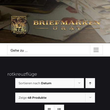
Zum
Gehe zu ...
Inhalt
springen
Gehe zu ...
rotkreuzflüge
Sortieren nach
Datum
Zeige
48 Produkte