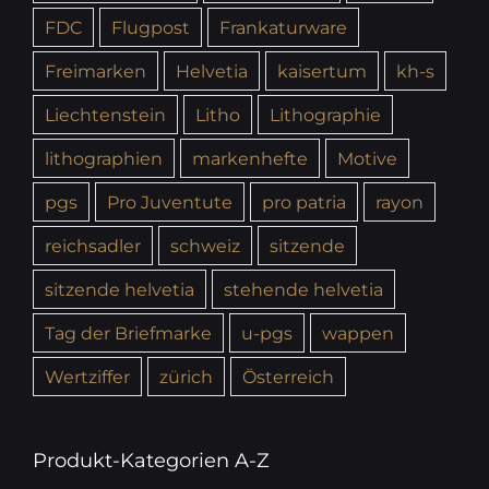
FDC
Flugpost
Frankaturware
Freimarken
Helvetia
kaisertum
kh-s
Liechtenstein
Litho
Lithographie
lithographien
markenhefte
Motive
pgs
Pro Juventute
pro patria
rayon
reichsadler
schweiz
sitzende
sitzende helvetia
stehende helvetia
Tag der Briefmarke
u-pgs
wappen
Wertziffer
zürich
Österreich
Produkt-Kategorien A-Z