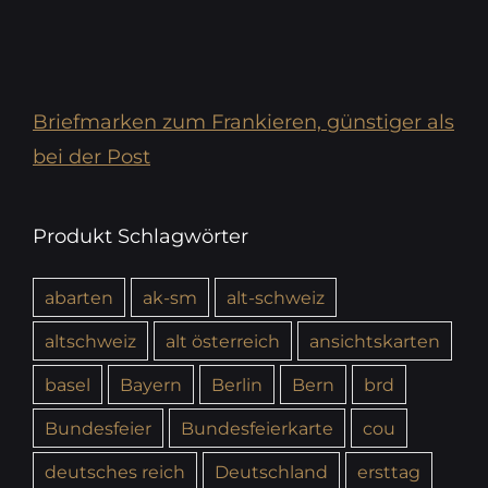
Briefmarken zum Frankieren, günstiger als
bei der Post
Produkt Schlagwörter
abarten
ak-sm
alt-schweiz
altschweiz
alt österreich
ansichtskarten
basel
Bayern
Berlin
Bern
brd
Bundesfeier
Bundesfeierkarte
cou
deutsches reich
Deutschland
ersttag