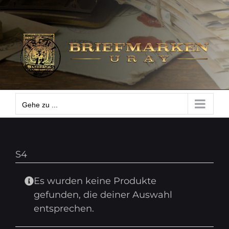
Zum
Gehe zu ...
Inhalt
springen
Gehe zu ...
S4
Es wurden keine Produkte
gefunden, die deiner Auswahl
entsprechen.