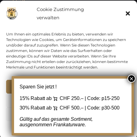
Vatikan
Cookie Zustimmung
verwalten
Vereinte Nationen
Vorphilatelie
Um Ihnen ein optimales Erlebnis zu bieten, verwenden wir
Technologien wie Cookies, um Geräteinformationen zu speichern
und/oder darauf zuzugreifen. Wenn Sie diesen Technologien
Zensurbelege Österreich
zustimmen, können wir Daten wie das Surfverhalten oder
eindeutige IDs auf dieser Website verarbeiten. Wenn Sie Ihre
Zustimmung nicht erteilen oder zurückziehen, können bestimmte
Zensurbelege Schweiz
Merkmale und Funktionen beeinträchtigt werden.
Akzeptieren
Sparen Sie jetzt !
Copyright 2012 - 2024 URAY GmbH | All Rights
15% Rabatt ab
CHF 250.– | Code:
p15-250
Ablehnen
Reserved |
PCI Data Security Standards |
30% Rabatt ab
CHF 500.– | Code:
p30-500
AGB
|
Datenschutz
|
Kontakt
Cookie Einstellungen
Gültig auf das gesamte Sortiment,
ausgenommen Frankaturware.
Facebook
Cookie-Richtlinie
Datenschutz
Kontakt