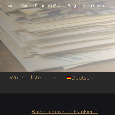
nschutz
Cookie-Richtlinie (EU)
Blog
Mein Konto
Wunschliste
?
Deutsch
Briefmarken zum Frankieren,