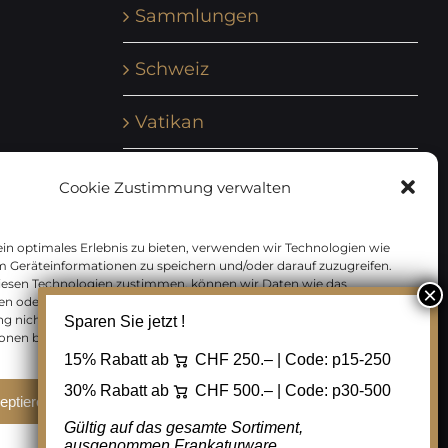
Sammlungen
Schweiz
Vatikan
Vereinte Nationen
Cookie Zustimmung verwalten
Vorphilatelie
in optimales Erlebnis zu bieten, verwenden wir Technologien wie
m Geräteinformationen zu speichern und/oder darauf zuzugreifen.
Zensurbelege Österreich
iesen Technologien zustimmen, können wir Daten wie das
en oder eindeutige IDs auf dieser Website verarbeiten. Wenn Sie Ihre
 nicht erteilen oder zurückziehen, können bestimmte Merkmale
Sparen Sie jetzt !
Zensurbelege Schweiz
onen beeinträchtigt werden.
15% Rabatt ab
CHF 250.– | Code:
p15-250
30% Rabatt ab
CHF 500.– | Code:
p30-500
eptieren
Ablehnen
Cookie Einstellungen
Gültig auf das gesamte Sortiment,
ausgenommen Frankaturware.