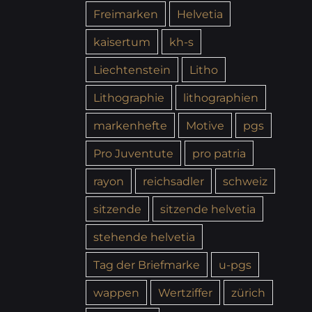
Freimarken
Helvetia
kaisertum
kh-s
Liechtenstein
Litho
Lithographie
lithographien
markenhefte
Motive
pgs
Pro Juventute
pro patria
rayon
reichsadler
schweiz
sitzende
sitzende helvetia
stehende helvetia
Tag der Briefmarke
u-pgs
wappen
Wertziffer
zürich