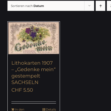
Sortieren nach
Datum
Lithokarten 1907
– „Gedenke mein“
gestempelt
SACHSELN
CHF
5.50
In den
Details