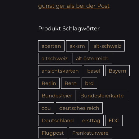
günstiger als bei der Post
Produkt Schlagwörter
abarten
ak-sm
alt-schweiz
altschweiz
alt österreich
ansichtskarten
basel
Bayern
Berlin
Bern
brd
Bundesfeier
Bundesfeierkarte
cou
deutsches reich
Deutschland
ersttag
FDC
Flugpost
Frankaturware