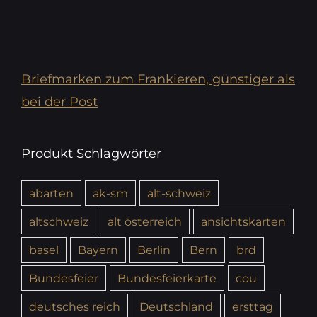
Briefmarken zum Frankieren, günstiger als
bei der Post
Produkt Schlagwörter
abarten
ak-sm
alt-schweiz
altschweiz
alt österreich
ansichtskarten
basel
Bayern
Berlin
Bern
brd
Bundesfeier
Bundesfeierkarte
cou
deutsches reich
Deutschland
ersttag