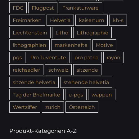
FDC
Flugpost
Frankaturware
Freimarken
Helvetia
kaisertum
kh-s
Liechtenstein
Litho
Lithographie
lithographien
markenhefte
Motive
pgs
Pro Juventute
pro patria
rayon
reichsadler
schweiz
sitzende
sitzende helvetia
stehende helvetia
Tag der Briefmarke
u-pgs
wappen
Wertziffer
zürich
Österreich
Produkt-Kategorien A-Z