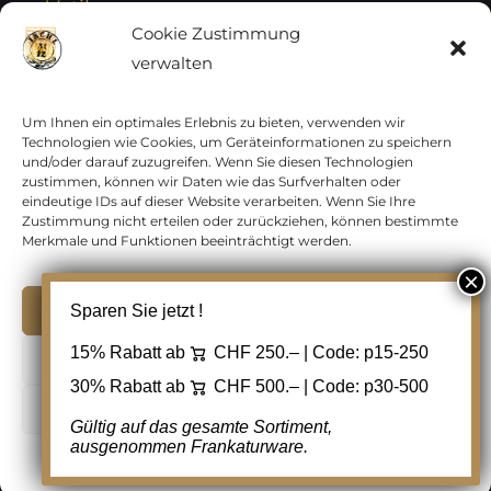
Vatikan
Cookie Zustimmung
verwalten
Vereinte Nationen
Vorphilatelie
Um Ihnen ein optimales Erlebnis zu bieten, verwenden wir
Technologien wie Cookies, um Geräteinformationen zu speichern
und/oder darauf zuzugreifen. Wenn Sie diesen Technologien
Zensurbelege Österreich
zustimmen, können wir Daten wie das Surfverhalten oder
eindeutige IDs auf dieser Website verarbeiten. Wenn Sie Ihre
Zustimmung nicht erteilen oder zurückziehen, können bestimmte
Zensurbelege Schweiz
Merkmale und Funktionen beeinträchtigt werden.
Akzeptieren
Sparen Sie jetzt !
Copyright 2012 - 2024 URAY GmbH | All Rights
15% Rabatt ab
CHF 250.– | Code:
p15-250
Ablehnen
Reserved |
PCI Data Security Standards |
30% Rabatt ab
CHF 500.– | Code:
p30-500
AGB
|
Datenschutz
|
Kontakt
Cookie Einstellungen
Gültig auf das gesamte Sortiment,
ausgenommen Frankaturware.
Facebook
Cookie-Richtlinie
Datenschutz
Kontakt