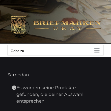
Zum
Gehe zu ...
Inhalt
springen
Gehe zu ...
Samedan
Es wurden keine Produkte
gefunden, die deiner Auswahl
entsprechen.