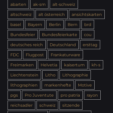
abarten
ak-sm
alt-schweiz
altschweiz
alt österreich
ansichtskarten
basel
Bayern
Berlin
Bern
brd
Bundesfeier
Bundesfeierkarte
cou
deutsches reich
Deutschland
ersttag
FDC
Flugpost
Frankaturware
Freimarken
Helvetia
kaisertum
kh-s
Liechtenstein
Litho
Lithographie
lithographien
markenhefte
Motive
pgs
Pro Juventute
pro patria
rayon
reichsadler
schweiz
sitzende