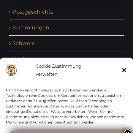
Postgeschichte
Sammlungen
Schweiz
Vatikan
Cookie Zustimmung
verwalten
Vereinte Nationen
Vorphilatelie
Um Ihnen ein optimales Erlebnis zu bieten, verwenden wir
Technologien wie Cookies, um Geräteinformationen zu speichern
und/oder darauf zuzugreifen. Wenn Sie diesen Technologien
Zensurbelege Österreich
zustimmen, können wir Daten wie das Surfverhalten oder
eindeutige IDs auf dieser Website verarbeiten. Wenn Sie Ihre
Zustimmung nicht erteilen oder zurückziehen, können bestimmte
Zensurbelege Schweiz
Merkmale und Funktionen beeinträchtigt werden.