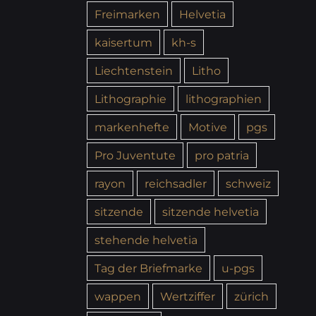
Freimarken
Helvetia
kaisertum
kh-s
Liechtenstein
Litho
Lithographie
lithographien
markenhefte
Motive
pgs
Pro Juventute
pro patria
rayon
reichsadler
schweiz
sitzende
sitzende helvetia
stehende helvetia
Tag der Briefmarke
u-pgs
wappen
Wertziffer
zürich