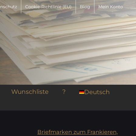
nschutz
Cookie-Richtlinie (EU)
Blog
Mein Konto
Wunschliste
?
Deutsch
Briefmarken zum Frankieren,