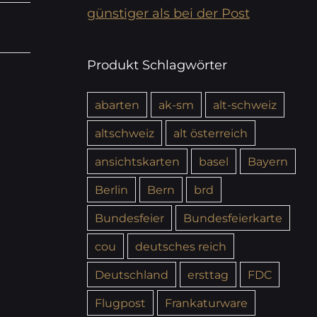
günstiger als bei der Post
Produkt Schlagwörter
abarten
ak-sm
alt-schweiz
altschweiz
alt österreich
ansichtskarten
basel
Bayern
Berlin
Bern
brd
Bundesfeier
Bundesfeierkarte
cou
deutsches reich
Deutschland
ersttag
FDC
Flugpost
Frankaturware