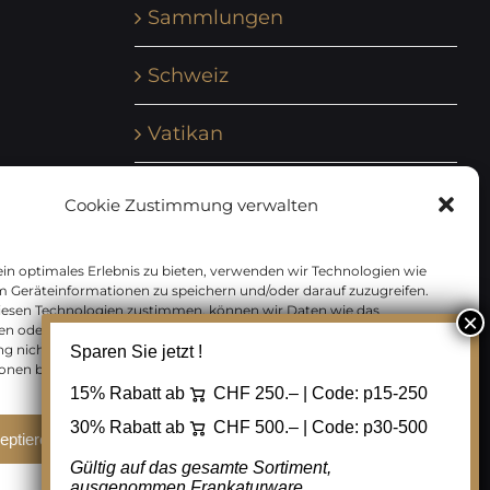
Sammlungen
Schweiz
Vatikan
Vereinte Nationen
Cookie Zustimmung verwalten
Vorphilatelie
in optimales Erlebnis zu bieten, verwenden wir Technologien wie
m Geräteinformationen zu speichern und/oder darauf zuzugreifen.
Zensurbelege Österreich
iesen Technologien zustimmen, können wir Daten wie das
en oder eindeutige IDs auf dieser Website verarbeiten. Wenn Sie Ihre
 nicht erteilen oder zurückziehen, können bestimmte Merkmale
Sparen Sie jetzt !
Zensurbelege Schweiz
onen beeinträchtigt werden.
15% Rabatt ab
CHF 250.– | Code:
p15-250
30% Rabatt ab
CHF 500.– | Code:
p30-500
eptieren
Ablehnen
Cookie Einstellungen
Gültig auf das gesamte Sortiment,
ausgenommen Frankaturware.