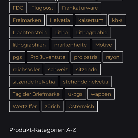
FDC
Flugpost
Frankaturware
Freimarken
Helvetia
kaisertum
kh-s
Liechtenstein
Litho
Lithographie
lithographien
markenhefte
Motive
pgs
Pro Juventute
pro patria
rayon
reichsadler
schweiz
sitzende
sitzende helvetia
stehende helvetia
Tag der Briefmarke
u-pgs
wappen
Wertziffer
zürich
Österreich
Produkt-Kategorien A-Z