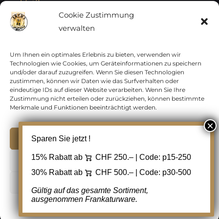
Vatikan
Cookie Zustimmung
verwalten
Vereinte Nationen
Vorphilatelie
Um Ihnen ein optimales Erlebnis zu bieten, verwenden wir
Technologien wie Cookies, um Geräteinformationen zu speichern
und/oder darauf zuzugreifen. Wenn Sie diesen Technologien
Zensurbelege Österreich
zustimmen, können wir Daten wie das Surfverhalten oder
eindeutige IDs auf dieser Website verarbeiten. Wenn Sie Ihre
Zustimmung nicht erteilen oder zurückziehen, können bestimmte
Zensurbelege Schweiz
Merkmale und Funktionen beeinträchtigt werden.
Akzeptieren
Sparen Sie jetzt !
Copyright 2012 - 2024 URAY GmbH | All Rights
15% Rabatt ab
CHF 250.– | Code:
p15-250
Ablehnen
Reserved |
PCI Data Security Standards |
30% Rabatt ab
CHF 500.– | Code:
p30-500
AGB
|
Datenschutz
|
Kontakt
Cookie Einstellungen
Gültig auf das gesamte Sortiment,
ausgenommen Frankaturware.
Facebook
Cookie-Richtlinie
Datenschutz
Kontakt