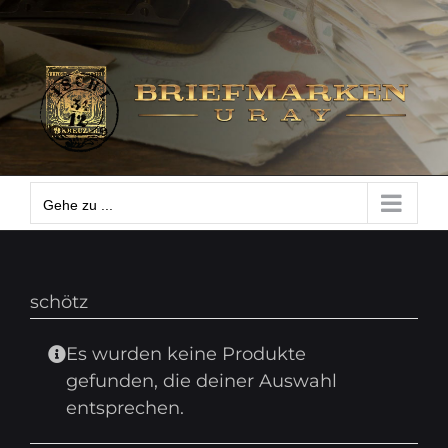
Zum
Gehe zu ...
Inhalt
springen
Gehe zu ...
schötz
Es wurden keine Produkte
gefunden, die deiner Auswahl
entsprechen.