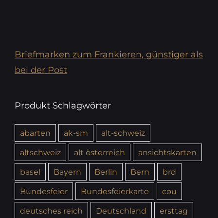
Briefmarken zum Frankieren, günstiger als
bei der Post
Produkt Schlagwörter
abarten
ak-sm
alt-schweiz
altschweiz
alt österreich
ansichtskarten
basel
Bayern
Berlin
Bern
brd
Bundesfeier
Bundesfeierkarte
cou
deutsches reich
Deutschland
ersttag