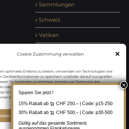
Sammlungen
Schweiz
Vatikan
Vereinte Nationen
Cookie Zustimmung verwalten
Vorphilatelie
in optimales Erlebnis zu bieten, verwenden wir Technologien wie
m Geräteinformationen zu speichern und/oder darauf zuzugreifen.
Zensurbelege Österreich
iesen Technologien zustimmen, können wir Daten wie das
en oder eindeutige IDs auf dieser Website verarbeiten. Wenn Sie Ihre
 nicht erteilen oder zurückziehen, können bestimmte Merkmale
Sparen Sie jetzt !
Zensurbelege Schweiz
onen beeinträchtigt werden.
15% Rabatt ab
CHF 250.– | Code:
p15-250
30% Rabatt ab
CHF 500.– | Code:
p30-500
eptieren
Ablehnen
Cookie Einstellungen
Gültig auf das gesamte Sortiment,
ausgenommen Frankaturware.