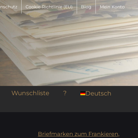
nschutz
Cookie-Richtlinie (EU)
Blog
Mein Konto
Wunschliste
?
Deutsch
Briefmarken zum Frankieren,