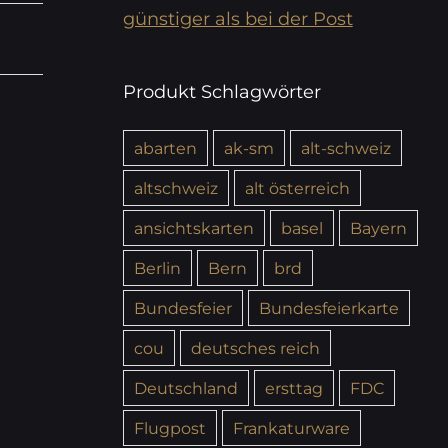
günstiger als bei der Post
Produkt Schlagwörter
abarten
ak-sm
alt-schweiz
altschweiz
alt österreich
ansichtskarten
basel
Bayern
Berlin
Bern
brd
Bundesfeier
Bundesfeierkarte
cou
deutsches reich
Deutschland
ersttag
FDC
Flugpost
Frankaturware