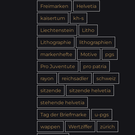
Freimarken
Helvetia
kaisertum
kh-s
Liechtenstein
Litho
Lithographie
lithographien
markenhefte
Motive
pgs
Pro Juventute
pro patria
rayon
reichsadler
schweiz
sitzende
sitzende helvetia
stehende helvetia
Tag der Briefmarke
u-pgs
wappen
Wertziffer
zürich