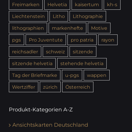
Freimarken
Helvetia
kaisertum
kh-s
Liechtenstein
Litho
Lithographie
lithographien
markenhefte
Motive
pgs
Pro Juventute
pro patria
rayon
reichsadler
schweiz
sitzende
sitzende helvetia
stehende helvetia
Tag der Briefmarke
u-pgs
wappen
Wertziffer
zürich
Österreich
Produkt-Kategorien A-Z
Ansichtskarten Deutschland