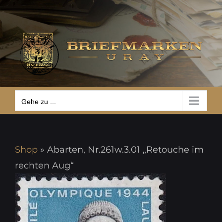
Zum
Gehe zu ...
Inhalt
springen
Gehe zu ...
Shop
»
Abarten, Nr.261w.3.01 „Retouche im
rechten Aug“