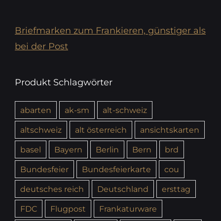
Briefmarken zum Frankieren, günstiger als
bei der Post
Produkt Schlagwörter
abarten
ak-sm
alt-schweiz
altschweiz
alt österreich
ansichtskarten
basel
Bayern
Berlin
Bern
brd
Bundesfeier
Bundesfeierkarte
cou
deutsches reich
Deutschland
ersttag
FDC
Flugpost
Frankaturware