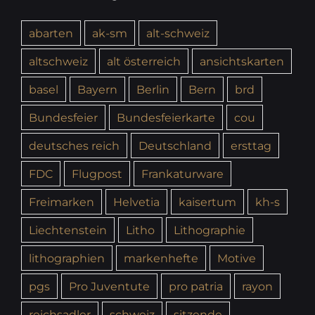
abarten
ak-sm
alt-schweiz
altschweiz
alt österreich
ansichtskarten
basel
Bayern
Berlin
Bern
brd
Bundesfeier
Bundesfeierkarte
cou
deutsches reich
Deutschland
ersttag
FDC
Flugpost
Frankaturware
Freimarken
Helvetia
kaisertum
kh-s
Liechtenstein
Litho
Lithographie
lithographien
markenhefte
Motive
pgs
Pro Juventute
pro patria
rayon
reichsadler
schweiz
sitzende