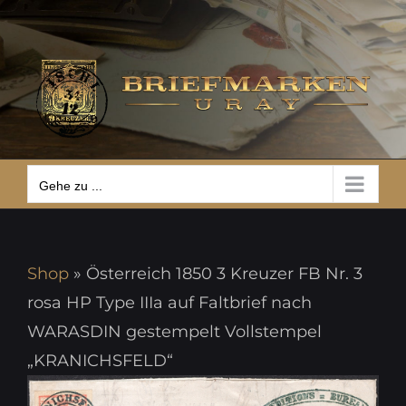
Zum
Gehe zu ...
Inhalt
springen
Gehe zu ...
Shop
»
Österreich 1850 3 Kreuzer FB Nr. 3
rosa HP Type IIIa auf Faltbrief nach
WARASDIN gestempelt Vollstempel
„KRANICHSFELD“