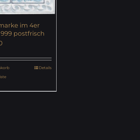
imarke im 4er
 999 postfrisch
0
nkorb
Details
ste