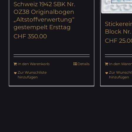
Schweiz 1942 SBK Nr.
OZ38 Originalbogen
„Altstoffverwertung“
Stickere
gestempelt Ersttag
Block Nr.
CHF
350.00
CHF
25.0
In den Warenkorb
Details
In den Ware
Zur Wunschliste
Zur Wunschli
hinzufügen
hinzufügen