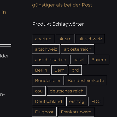
günstiger als bei der Post
 in
Produkt Schlagwörter
abarten
ak-sm
alt-schweiz
altschweiz
alt österreich
lder
ansichtskarten
basel
Bayern
Berlin
Bern
brd
Bundesfeier
Bundesfeierkarte
cou
deutsches reich
n-
Deutschland
ersttag
FDC
Flugpost
Frankaturware