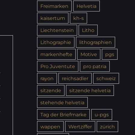
Freimarken
Helvetia
kaisertum
kh-s
Liechtenstein
Litho
Lithographie
lithographien
markenhefte
Motive
pgs
Pro Juventute
pro patria
rayon
reichsadler
schweiz
sitzende
sitzende helvetia
stehende helvetia
Tag der Briefmarke
u-pgs
wappen
Wertziffer
zürich