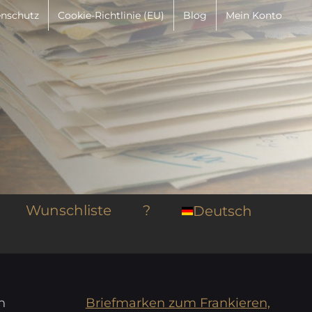
nschutz
Cookie-Richtlinie (EU)
Blog
Mein Konto
Wunschliste
?
Deutsch
n
Briefmarken zum Frankieren,