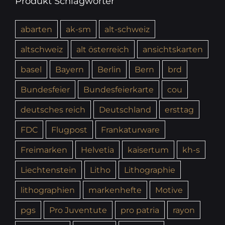
Produkt Schlagwörter
abarten
ak-sm
alt-schweiz
altschweiz
alt österreich
ansichtskarten
basel
Bayern
Berlin
Bern
brd
Bundesfeier
Bundesfeierkarte
cou
deutsches reich
Deutschland
ersttag
FDC
Flugpost
Frankaturware
Freimarken
Helvetia
kaisertum
kh-s
Liechtenstein
Litho
Lithographie
lithographien
markenhefte
Motive
pgs
Pro Juventute
pro patria
rayon