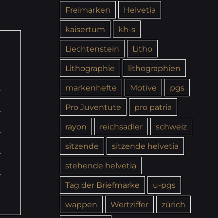
Freimarken
Helvetia
kaisertum
kh-s
Liechtenstein
Litho
Lithographie
lithographien
markenhefte
Motive
pgs
Pro Juventute
pro patria
rayon
reichsadler
schweiz
sitzende
sitzende helvetia
stehende helvetia
Tag der Briefmarke
u-pgs
wappen
Wertziffer
zürich