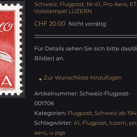
Schweiz, Flugpost, Nr.41, Pro Aero, ET
Vollstempel LUZERN
CHF
20.00
Nicht vorrätig
Für Details sehen Sie sich bitte das/d
Bild(er) an.
Zur Wunschliste hinzufügen
Artikelnummer:
Schweiz-Flugpost-
001706
Kategorien:
Flugpost
,
Schweiz ab 194
Schlagwörter:
41
,
Flugpost
,
luzern
,
pr
aero
,
u-pgs