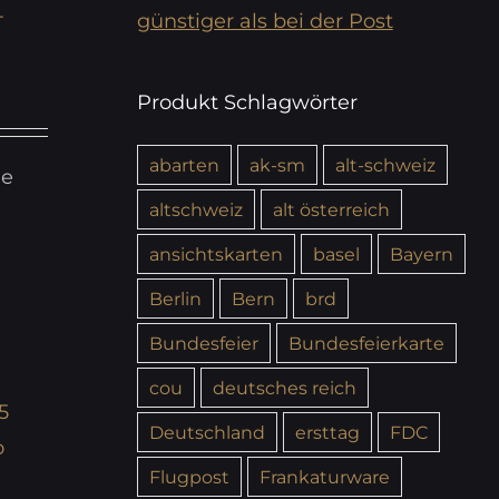
-
günstiger als bei der Post
Produkt Schlagwörter
abarten
ak-sm
alt-schweiz
ie
altschweiz
alt österreich
ansichtskarten
basel
Bayern
Berlin
Bern
brd
Bundesfeier
Bundesfeierkarte
cou
deutsches reich
5
Deutschland
ersttag
FDC
o
Flugpost
Frankaturware