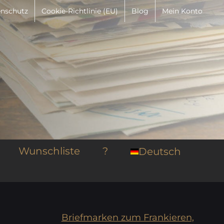
nschutz
Cookie-Richtlinie (EU)
Blog
Mein Konto
Wunschliste
?
Deutsch
Briefmarken zum Frankieren,