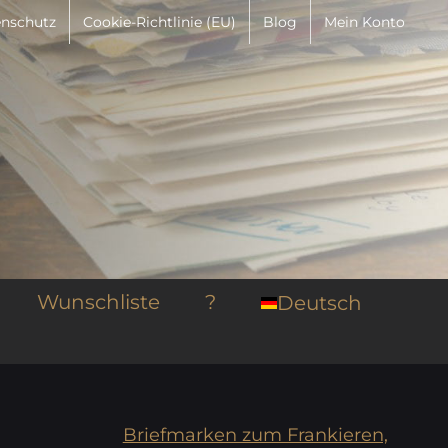
nschutz
Cookie-Richtlinie (EU)
Blog
Mein Konto
Wunschliste
?
Deutsch
Briefmarken zum Frankieren,