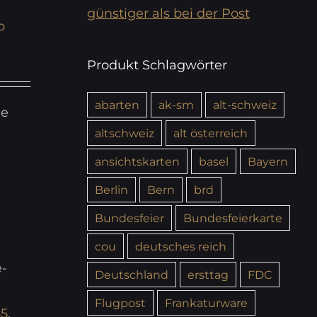
günstiger als bei der Post
b
Produkt Schlagwörter
abarten
ak-sm
alt-schweiz
ie
altschweiz
alt österreich
ansichtskarten
basel
Bayern
Berlin
Bern
brd
Bundesfeier
Bundesfeierkarte
cou
deutsches reich
e-
Deutschland
ersttag
FDC
Flugpost
Frankaturware
45
,