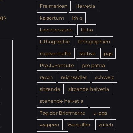
Freimarken
Helvetia
gs
kaisertum
kh-s
Liechtenstein
Litho
Lithographie
lithographien
markenhefte
Motive
pgs
Pro Juventute
pro patria
rayon
reichsadler
schweiz
sitzende
sitzende helvetia
stehende helvetia
Tag der Briefmarke
u-pgs
wappen
Wertziffer
zürich