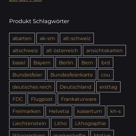
Produkt Schlagwörter
abarten
ak-sm
alt-schweiz
altschweiz
alt österreich
ansichtskarten
basel
Bayern
Berlin
Bern
brd
Bundesfeier
Bundesfeierkarte
cou
deutsches reich
Deutschland
ersttag
FDC
Flugpost
Frankaturware
Freimarken
Helvetia
kaisertum
kh-s
Liechtenstein
Litho
Lithographie
lithographien
markenhefte
Motive