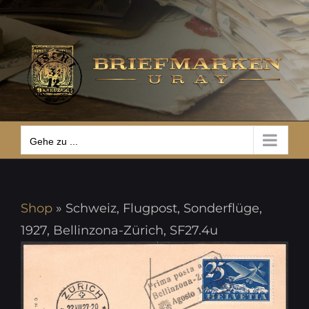
Zum
Gehe zu ...
Inhalt
springen
Gehe zu ...
Shop
»
Schweiz, Flugpost, Sonderflüge,
1927, Bellinzona-Zürich, SF27.4u