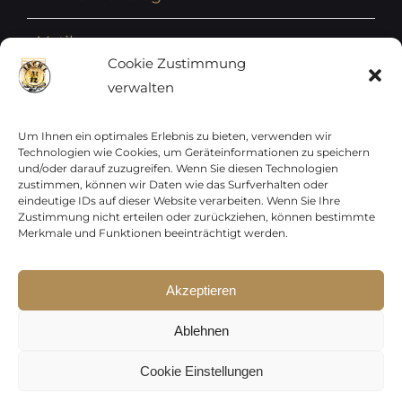
Vatikan
Cookie Zustimmung
verwalten
Vereinte Nationen
Vorphilatelie
Um Ihnen ein optimales Erlebnis zu bieten, verwenden wir
Technologien wie Cookies, um Geräteinformationen zu speichern
und/oder darauf zuzugreifen. Wenn Sie diesen Technologien
Zensurbelege Österreich
zustimmen, können wir Daten wie das Surfverhalten oder
eindeutige IDs auf dieser Website verarbeiten. Wenn Sie Ihre
Zustimmung nicht erteilen oder zurückziehen, können bestimmte
Zensurbelege Schweiz
Merkmale und Funktionen beeinträchtigt werden.
Akzeptieren
Sparen Sie jetzt !
Copyright 2012 - 2024 URAY GmbH | All Rights
p15-250
Ablehnen
Reserved |
PCI Data Security Standards |
p30-500
AGB
|
Datenschutz
|
Kontakt
Cookie Einstellungen
Gültig auf das gesamte Sortiment,
ausgenommen Frankaturware.