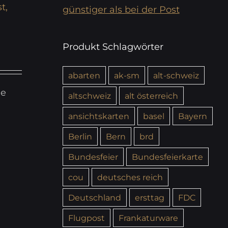
t,
günstiger als bei der Post
Produkt Schlagwörter
abarten
ak-sm
alt-schweiz
ie
altschweiz
alt österreich
ansichtskarten
basel
Bayern
Berlin
Bern
brd
Bundesfeier
Bundesfeierkarte
cou
deutsches reich
Deutschland
ersttag
FDC
Flugpost
Frankaturware