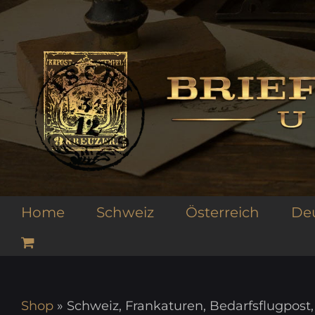
Zum
Inhalt
springen
Home
Schweiz
Österreich
De
Shop
»
Schweiz, Frankaturen, Bedarfsflugpost,