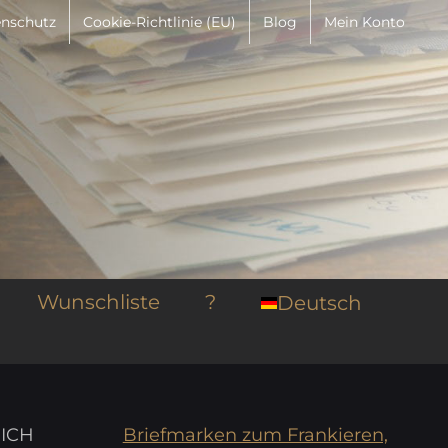
nschutz
Cookie-Richtlinie (EU)
Blog
Mein Konto
Wunschliste
?
Deutsch
RICH
Briefmarken zum Frankieren,