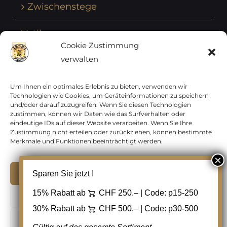
Zwischenstege
Vatikan
Cookie Zustimmung
verwalten
Vereinte Nationen
Vorphilatelie
Um Ihnen ein optimales Erlebnis zu bieten, verwenden wir
Technologien wie Cookies, um Geräteinformationen zu speichern
und/oder darauf zuzugreifen. Wenn Sie diesen Technologien
Zensurbelege Österreich
zustimmen, können wir Daten wie das Surfverhalten oder
eindeutige IDs auf dieser Website verarbeiten. Wenn Sie Ihre
Zustimmung nicht erteilen oder zurückziehen, können bestimmte
Zensurbelege Schweiz
Merkmale und Funktionen beeinträchtigt werden.
Akzeptieren
Sparen Sie jetzt !
Copyright 2012 - 2024 URAY GmbH | All Rights
15% Rabatt ab
CHF 250.– | Code:
p15-250
Ablehnen
Reserved |
PCI Data Security Standards |
30% Rabatt ab
CHF 500.– | Code:
p30-500
AGB
|
Datenschutz
|
Kontakt
Cookie Einstellungen