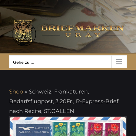
Zum
Gehe zu ...
Inhalt
springen
Gehe zu ...
Shop
»
Schweiz, Frankaturen,
Bedarfsflugpost, 3.20Fr., R-Express-Brief
nach Recife, ST.GALLEN