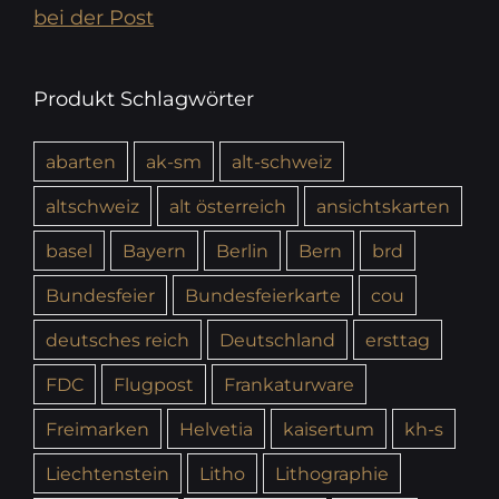
bei der Post
Produkt Schlagwörter
abarten
ak-sm
alt-schweiz
altschweiz
alt österreich
ansichtskarten
basel
Bayern
Berlin
Bern
brd
Bundesfeier
Bundesfeierkarte
cou
deutsches reich
Deutschland
ersttag
FDC
Flugpost
Frankaturware
Freimarken
Helvetia
kaisertum
kh-s
Liechtenstein
Litho
Lithographie