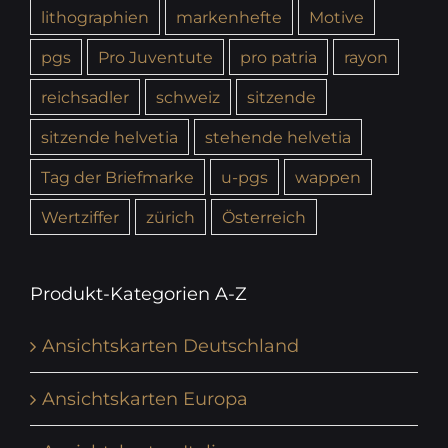
lithographien
markenhefte
Motive
pgs
Pro Juventute
pro patria
rayon
reichsadler
schweiz
sitzende
sitzende helvetia
stehende helvetia
Tag der Briefmarke
u-pgs
wappen
Wertziffer
zürich
Österreich
Produkt-Kategorien A-Z
Ansichtskarten Deutschland
Ansichtskarten Europa