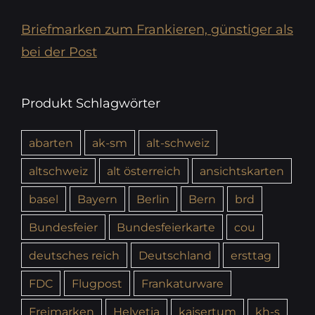
Briefmarken zum Frankieren, günstiger als
bei der Post
Produkt Schlagwörter
abarten
ak-sm
alt-schweiz
altschweiz
alt österreich
ansichtskarten
basel
Bayern
Berlin
Bern
brd
Bundesfeier
Bundesfeierkarte
cou
deutsches reich
Deutschland
ersttag
FDC
Flugpost
Frankaturware
Freimarken
Helvetia
kaisertum
kh-s