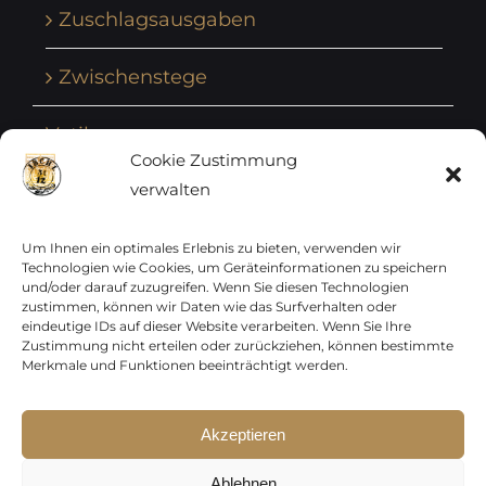
Zuschlagsausgaben
Zwischenstege
Vatikan
Cookie Zustimmung
verwalten
Vereinte Nationen
Vorphilatelie
Um Ihnen ein optimales Erlebnis zu bieten, verwenden wir
Technologien wie Cookies, um Geräteinformationen zu speichern
und/oder darauf zuzugreifen. Wenn Sie diesen Technologien
Zensurbelege Österreich
zustimmen, können wir Daten wie das Surfverhalten oder
eindeutige IDs auf dieser Website verarbeiten. Wenn Sie Ihre
Zustimmung nicht erteilen oder zurückziehen, können bestimmte
Zensurbelege Schweiz
Merkmale und Funktionen beeinträchtigt werden.
Akzeptieren
Sparen Sie jetzt !
Copyright 2012 - 2024 URAY GmbH | All Rights
p15-250
Ablehnen