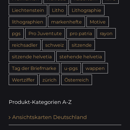
Liechtenstein
Litho
Lithographie
lithographien
markenhefte
Motive
pgs
Pro Juventute
pro patria
rayon
reichsadler
schweiz
sitzende
sitzende helvetia
stehende helvetia
Tag der Briefmarke
u-pgs
wappen
Wertziffer
zürich
Österreich
Produkt-Kategorien A-Z
Ansichtskarten Deutschland