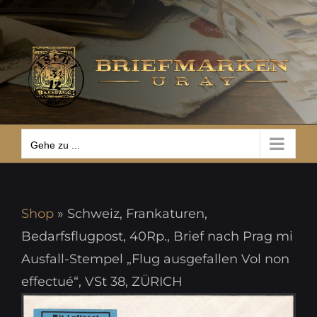
Zum
Gehe zu ...
Inhalt
springen
Gehe zu ...
Shop
»
Schweiz, Frankaturen,
Bedarfsflugpost, 40Rp., Brief nach Prag mi
Ausfall-Stempel „Flug ausgefallen Vol non
effectué“, VSt 38, ZÜRICH