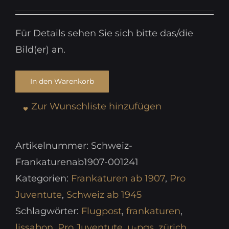
Für Details sehen Sie sich bitte das/die
Bild(er) an.
In den Warenkorb
Zur Wunschliste hinzufügen
Artikelnummer:
Schweiz-
Frankaturenab1907-001241
Kategorien:
Frankaturen ab 1907
,
Pro
Juventute
,
Schweiz ab 1945
Schlagwörter:
Flugpost
,
frankaturen
,
lissabon
,
Pro Juventute
,
u-pgs
,
zürich