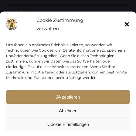
Vatikan
Cookie Zustimmung
verwalten
Vereinte Nationen
Vorphilatelie
Um Ihnen ein optimales Erlebnis zu bieten, verwenden wir
Technologien wie Cookies, um Geräteinformationen zu speichern
und/oder darauf zuzugreifen. Wenn Sie diesen Technologien
Zensurbelege Österreich
zustimmen, können wir Daten wie das Surfverhalten oder
eindeutige IDs auf dieser Website verarbeiten. Wenn Sie Ihre
Zustimmung nicht erteilen oder zurückziehen, können bestimmte
Zensurbelege Schweiz
Merkmale und Funktionen beeinträchtigt werden.
Akzeptieren
Sparen Sie jetzt !
Copyright 2012 - 2024 URAY GmbH | All Rights
p15-250
Ablehnen
Reserved |
PCI Data Security Standards |
p30-500
AGB
|
Datenschutz
|
Kontakt
Cookie Einstellungen
Gültig auf das gesamte Sortiment,
ausgenommen Frankaturware.