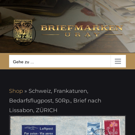
Zum
Gehe zu ...
Inhalt
springen
Gehe zu ...
Shop
»
Schweiz, Frankaturen,
Bedarfsflugpost, 50Rp., Brief nach
Lissabon, ZÜRICH