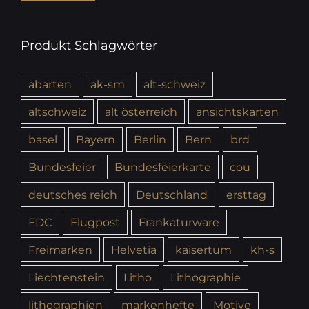
Produkt Schlagwörter
abarten
ak-sm
alt-schweiz
altschweiz
alt österreich
ansichtskarten
basel
Bayern
Berlin
Bern
brd
Bundesfeier
Bundesfeierkarte
cou
deutsches reich
Deutschland
ersttag
FDC
Flugpost
Frankaturware
Freimarken
Helvetia
kaisertum
kh-s
Liechtenstein
Litho
Lithographie
lithographien
markenhefte
Motive