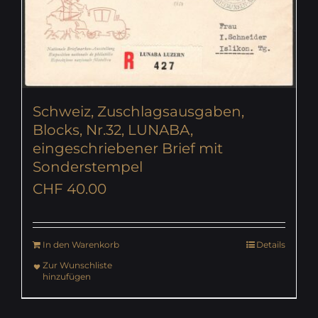
Schweiz, Zuschlagsausgaben,
Blocks, Nr.32, LUNABA,
eingeschriebener Brief mit
Sonderstempel
CHF
40.00
In den Warenkorb
Details
Zur Wunschliste
hinzufügen