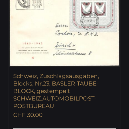
Schweiz, Zuschlagsausgaben,
Blocks, Nr.23, BASLER-TAUBE-
BLOCK, gestempelt
SCHWEIZ.AUTOMOBILPOST-
POSTBUREAU
CHF
30.00