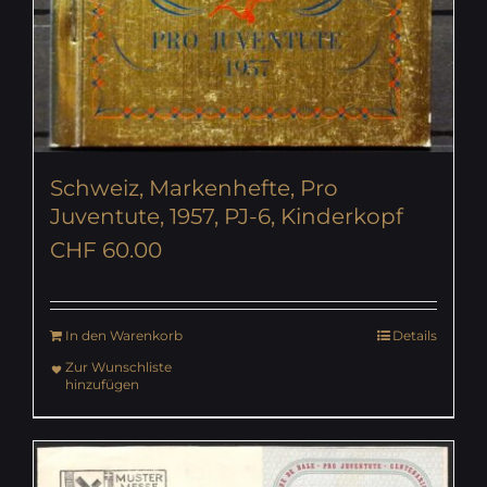
Schweiz, Markenhefte, Pro
Juventute, 1957, PJ-6, Kinderkopf
CHF
60.00
In den Warenkorb
Details
Zur Wunschliste
hinzufügen