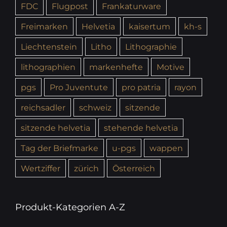
FDC
Flugpost
Frankaturware
Freimarken
Helvetia
kaisertum
kh-s
Liechtenstein
Litho
Lithographie
lithographien
markenhefte
Motive
pgs
Pro Juventute
pro patria
rayon
reichsadler
schweiz
sitzende
sitzende helvetia
stehende helvetia
Tag der Briefmarke
u-pgs
wappen
Wertziffer
zürich
Österreich
Produkt-Kategorien A-Z