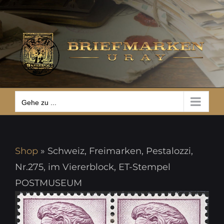
Zum
Gehe zu ...
Inhalt
springen
Gehe zu ...
Shop
»
Schweiz, Freimarken, Pestalozzi,
Nr.275, im Viererblock, ET-Stempel
POSTMUSEUM