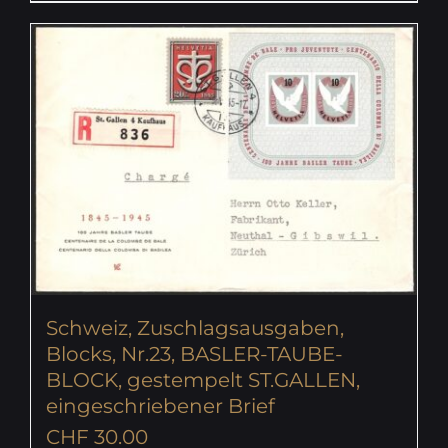
Schweiz, Zuschlagsausgaben,
Blocks, Nr.23, BASLER-TAUBE-
BLOCK, gestempelt ST.GALLEN,
eingeschriebener Brief
CHF
30.00