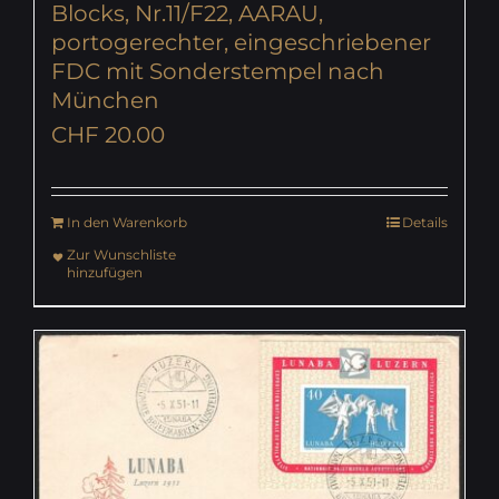
Blocks, Nr.11/F22, AARAU,
portogerechter, eingeschriebener
FDC mit Sonderstempel nach
München
CHF
20.00
In den Warenkorb
Details
Zur Wunschliste
hinzufügen