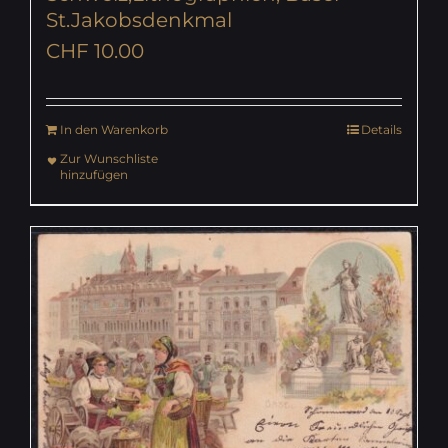
St.Jakobsdenkmal
CHF
10.00
In den Warenkorb
Details
Zur Wunschliste
hinzufügen