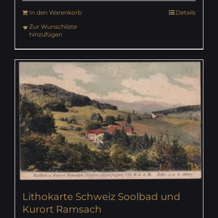
In den Warenkorb
Details
Zur Wunschliste
hinzufügen
Lithokarte Schweiz Soolbad und
Kurort Ramsach