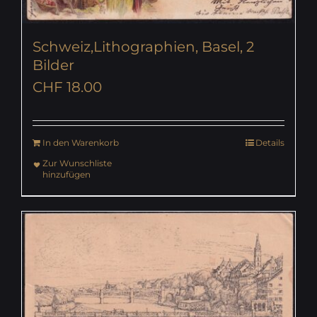
Schweiz,Lithographien, Basel, 2
Bilder
CHF
18.00
In den Warenkorb
Details
Zur Wunschliste
hinzufügen