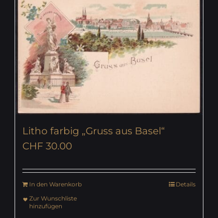
Litho farbig „Gruss aus Basel“
CHF
30.00
In den Warenkorb
Details
Zur Wunschliste
hinzufügen