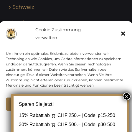
Schweiz
Vatikan
Cookie Zustimmung
verwalten
Vereinte Nationen
Vorphilatelie
Um Ihnen ein optimales Erlebnis zu bieten, verwenden wir
Technologien wie Cookies, um Geräteinformationen zu speichern
und/oder darauf zuzugreifen. Wenn Sie diesen Technologien
Zensurbelege Österreich
zustimmen, können wir Daten wie das Surfverhalten oder
eindeutige IDs auf dieser Website verarbeiten. Wenn Sie Ihre
Zustimmung nicht erteilen oder zurückziehen, können bestimmte
Zensurbelege Schweiz
Merkmale und Funktionen beeinträchtigt werden.
Akzeptieren
Sparen Sie jetzt !
Copyright 2012 - 2024 URAY GmbH | All Rights
15% Rabatt ab
CHF 250.– | Code:
p15-250
Ablehnen
Reserved |
PCI Data Security Standards |
30% Rabatt ab
CHF 500.– | Code:
p30-500
AGB
|
Datenschutz
|
Kontakt
Cookie Einstellungen