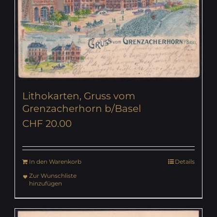
Lithokarten, Gruss vom
Grenzacherhorn b/Basel
CHF
20.00
In den Warenkorb
Details
Zur Wunschliste
hinzufügen