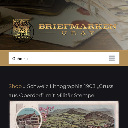
Zum
Gehe zu ...
Inhalt
springen
Gehe zu ...
Shop
»
Schweiz Lithographie 1903 „Gruss
aus Oberdorf“ mit Militär Stempel