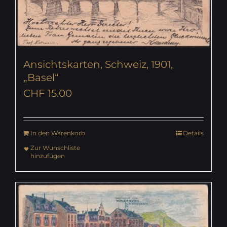
Ansichtskarten, Schweiz, 1901,
„Basel“
CHF
15.00
In den Warenkorb
Details
Zur Wunschliste
hinzufügen