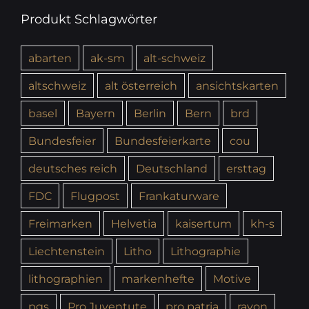
Produkt Schlagwörter
abarten
ak-sm
alt-schweiz
altschweiz
alt österreich
ansichtskarten
basel
Bayern
Berlin
Bern
brd
Bundesfeier
Bundesfeierkarte
cou
deutsches reich
Deutschland
ersttag
FDC
Flugpost
Frankaturware
Freimarken
Helvetia
kaisertum
kh-s
Liechtenstein
Litho
Lithographie
lithographien
markenhefte
Motive
pgs
Pro Juventute
pro patria
rayon