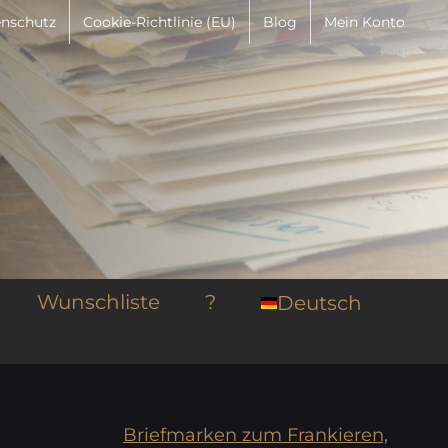
nschutz
Cookie-Richtlinie (EU)
Blog
Mein Konto
Wunschliste
?
Deutsch
Briefmarken zum Frankieren,