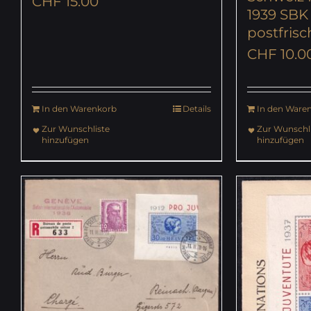
CHF
15.00
1939 SBK N
postfrisc
CHF
10.0
In den Warenkorb
Details
In den Ware
Zur Wunschliste
Zur Wunschli
hinzufügen
hinzufügen