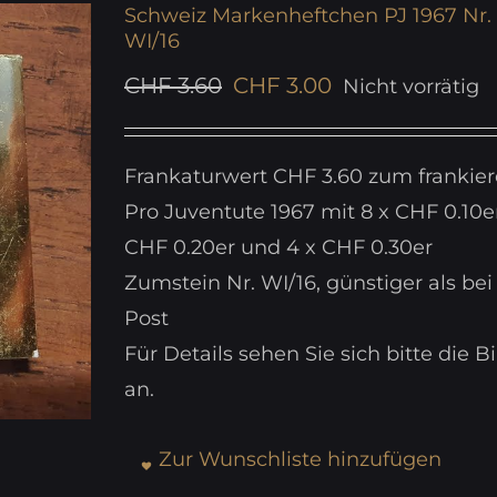
Schweiz Markenheftchen PJ 1967 Nr.
WI/16
Ursprünglicher
Aktueller
CHF
3.60
CHF
3.00
Nicht vorrätig
Preis
Preis
war:
ist:
Frankaturwert CHF 3.60 zum frankie
CHF 3.60
CHF 3.00.
Pro Juventute 1967 mit 8 x CHF 0.10er
CHF 0.20er und 4 x CHF 0.30er
Zumstein Nr. WI/16, günstiger als bei
Post
Für Details sehen Sie sich bitte die Bi
an.
Zur Wunschliste hinzufügen