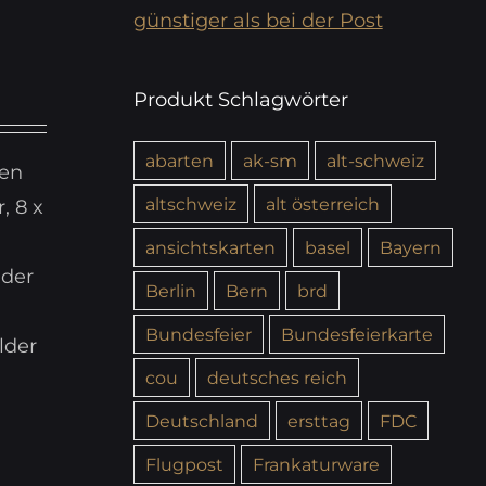
günstiger als bei der Post
Produkt Schlagwörter
abarten
ak-sm
alt-schweiz
ren
altschweiz
alt österreich
, 8 x
ansichtskarten
basel
Bayern
 der
Berlin
Bern
brd
Bundesfeier
Bundesfeierkarte
lder
cou
deutsches reich
Deutschland
ersttag
FDC
Flugpost
Frankaturware