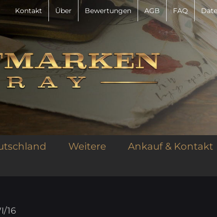
Kontakt
Über
Bewertungen
AGB
FAQ
Date
utschland
Weitere
Ankauf & Kontakt
I/16