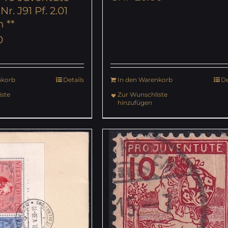
r. J91 Pf. 2.01
h **
0
nkorb
Details
In den Warenkorb
De
ste
Zur Wunschliste
hinzufügen