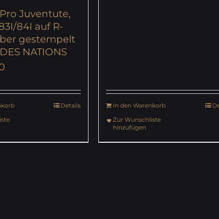
Pro Juventute,
83I/84I auf R-
uber gestempelt
 DES NATIONS
0
nkorb
Details
In den Warenkorb
De
ste
Zur Wunschliste
hinzufügen