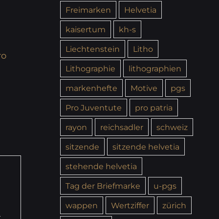
Freimarken
Helvetia
kaisertum
kh-s
Liechtenstein
Litho
ro
Lithographie
lithographien
markenhefte
Motive
pgs
Pro Juventute
pro patria
rayon
reichsadler
schweiz
sitzende
sitzende helvetia
stehende helvetia
Tag der Briefmarke
u-pgs
wappen
Wertziffer
zürich