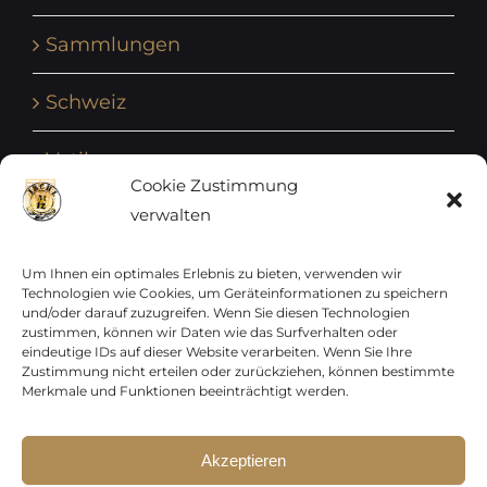
Sammlungen
Schweiz
Vatikan
Cookie Zustimmung
verwalten
Vereinte Nationen
Vorphilatelie
Um Ihnen ein optimales Erlebnis zu bieten, verwenden wir
Technologien wie Cookies, um Geräteinformationen zu speichern
und/oder darauf zuzugreifen. Wenn Sie diesen Technologien
Zensurbelege Österreich
zustimmen, können wir Daten wie das Surfverhalten oder
eindeutige IDs auf dieser Website verarbeiten. Wenn Sie Ihre
Zustimmung nicht erteilen oder zurückziehen, können bestimmte
Zensurbelege Schweiz
Merkmale und Funktionen beeinträchtigt werden.
Akzeptieren
Sparen Sie jetzt !