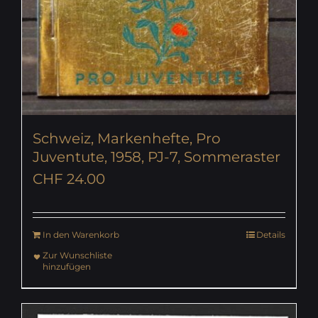
Schweiz, Markenhefte, Pro
Juventute, 1958, PJ-7, Sommeraster
CHF
24.00
In den Warenkorb
Details
Zur Wunschliste
hinzufügen