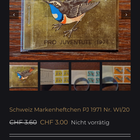
Schweiz Markenheftchen PJ 1971 Nr. WI/20
Ursprünglicher
Aktueller
CHF
3.60
CHF
3.00
Nicht vorrätig
Preis
Preis