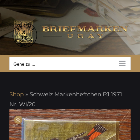
Zum
Gehe zu ...
Inhalt
springen
Gehe zu ...
Shop
»
Schweiz Markenheftchen PJ 1971
Nr. WI/20
%