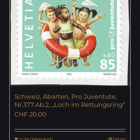
Schweiz, Abarten, Pro Juventute,
Nr.377.Ab.2, „Loch im Rettungsring“
CHF
20.00
In den Warenkorb
Details