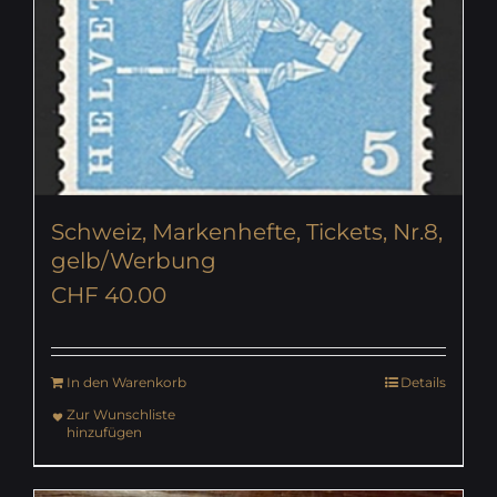
Schweiz, Markenhefte, Tickets, Nr.8,
gelb/Werbung
CHF
40.00
In den Warenkorb
Details
Zur Wunschliste
hinzufügen