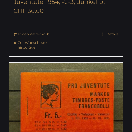
Juventute, 1954, PJ-3, dunkelrot
CHF
30.00
In den Warenkorb
Details
Zur Wunschliste
hinzufügen