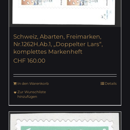
Schweiz, Abarten, Freimarken,
Nr.1262H.Ab.1, „Doppelter Lars“,
komplettes Markenheft
CHF
160.00
In den Warenkorb
Details
Zur Wunschliste
hinzufügen