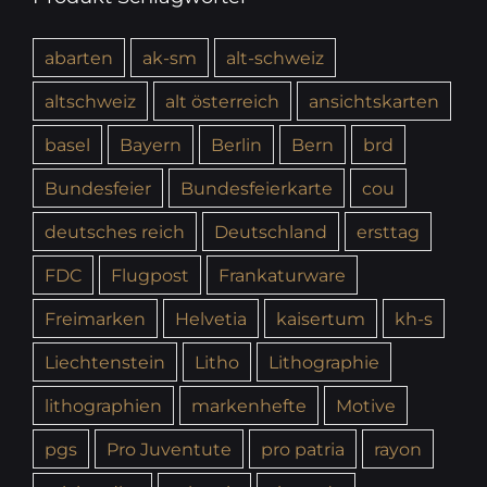
abarten
ak-sm
alt-schweiz
altschweiz
alt österreich
ansichtskarten
basel
Bayern
Berlin
Bern
brd
Bundesfeier
Bundesfeierkarte
cou
deutsches reich
Deutschland
ersttag
FDC
Flugpost
Frankaturware
Freimarken
Helvetia
kaisertum
kh-s
Liechtenstein
Litho
Lithographie
lithographien
markenhefte
Motive
pgs
Pro Juventute
pro patria
rayon