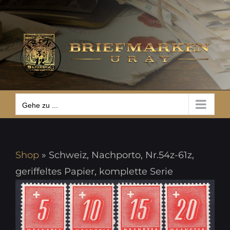
Zum
Gehe zu ...
Inhalt
springen
Gehe zu ...
Shop
»
Schweiz, Nachporto, Nr.54z-61z,
geriffeltes Papier, komplette Serie