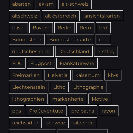
abarten
ak-sm
alt-schweiz
altschweiz
alt österreich
ansichtskarten
basel
Bayern
Berlin
Bern
brd
Bundesfeier
Bundesfeierkarte
cou
deutsches reich
Deutschland
ersttag
FDC
Flugpost
Frankaturware
Freimarken
Helvetia
kaisertum
kh-s
Liechtenstein
Litho
Lithographie
lithographien
markenhefte
Motive
pgs
Pro Juventute
pro patria
rayon
reichsadler
schweiz
sitzende