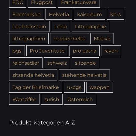
FDC
Flugpost
Frankaturware
Freimarken
Helvetia
kaisertum
kh-s
Liechtenstein
Litho
Lithographie
lithographien
markenhefte
Motive
pgs
Pro Juventute
pro patria
rayon
reichsadler
schweiz
sitzende
sitzende helvetia
stehende helvetia
Tag der Briefmarke
u-pgs
wappen
Wertziffer
zürich
Österreich
Produkt-Kategorien A-Z