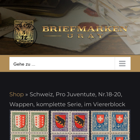
Zum
Gehe zu ...
Inhalt
springen
Gehe zu ...
Shop
»
Schweiz, Pro Juventute, Nr.18-20,
Wappen, komplette Serie, im Viererblock