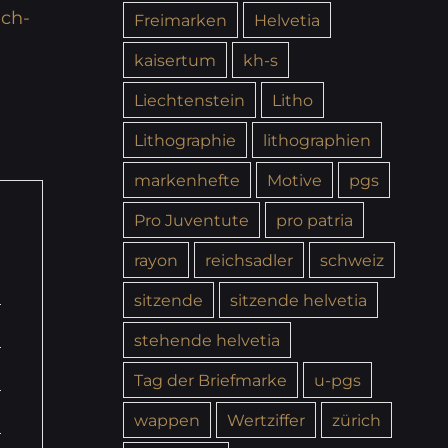
,
ch-
Freimarken
Helvetia
kaisertum
kh-s
Liechtenstein
Litho
Lithographie
lithographien
markenhefte
Motive
pgs
Pro Juventute
pro patria
rayon
reichsadler
schweiz
sitzende
sitzende helvetia
stehende helvetia
Tag der Briefmarke
u-pgs
wappen
Wertziffer
zürich