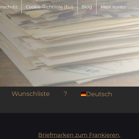
nschutz
Cookie-Richtlinie (EU)
Blog
Mein Konto
Wunschliste
?
Deutsch
Briefmarken zum Frankieren,