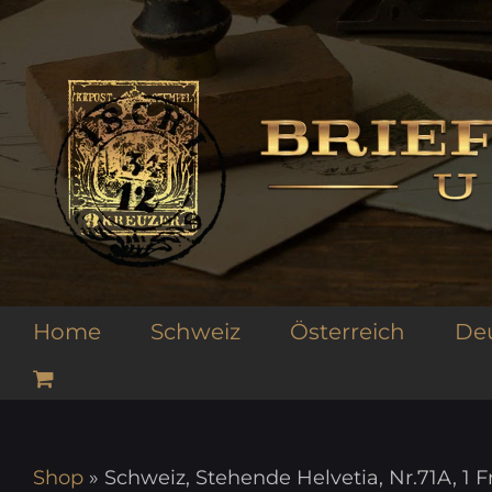
Zum
Inhalt
springen
Home
Schweiz
Österreich
De
Shop
»
Schweiz, Stehende Helvetia, Nr.71A, 1 F