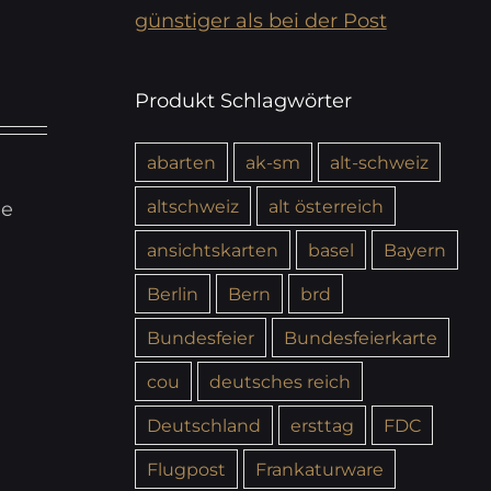
günstiger als bei der Post
Produkt Schlagwörter
abarten
ak-sm
alt-schweiz
altschweiz
alt österreich
ie
ansichtskarten
basel
Bayern
Berlin
Bern
brd
Bundesfeier
Bundesfeierkarte
cou
deutsches reich
Deutschland
ersttag
FDC
Flugpost
Frankaturware