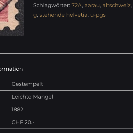
Schlagwörter:
72A
,
aarau
,
altschweiz
g
,
stehende helvetia
,
u-pgs
formation
Gestempelt
Leichte Mängel
1882
CHF 20.-