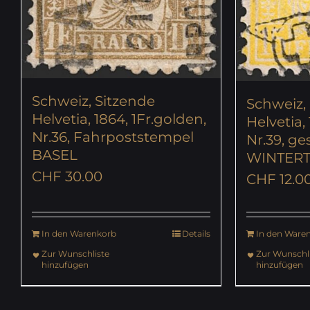
Schweiz, Sitzende
Schweiz,
Helvetia, 1864, 1Fr.golden,
Helvetia,
Nr.36, Fahrpoststempel
Nr.39, g
BASEL
WINTER
CHF
30.00
CHF
12.0
In den Warenkorb
Details
In den Ware
Zur Wunschliste
Zur Wunschli
hinzufügen
hinzufügen