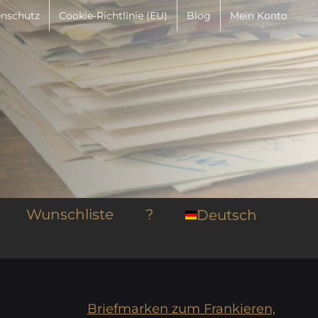
nschutz
Cookie-Richtlinie (EU)
Blog
Mein Konto
Wunschliste
?
Deutsch
Briefmarken zum Frankieren,