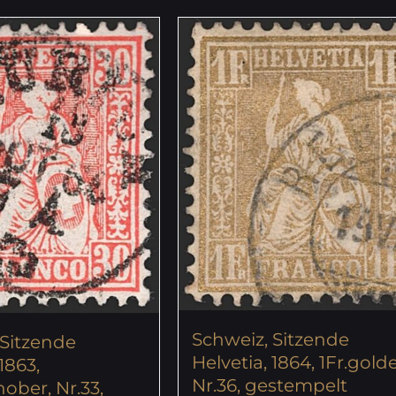
Schweiz, Sitzende
 Sitzende
Helvetia, 1864, 1Fr.gold
1863,
Nr.36, gestempelt
ober, Nr.33,