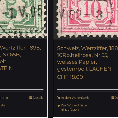
Wertziffer, 1898,
Schweiz, Wertziffer, 188
 Nr.65B,
10Rp.hellrosa, Nr.55,
elt
weisses Papier,
TEIN
gestempelt LACHEN
CHF
18.00
nkorb
Details
In den Warenkorb
De
ste
Zur Wunschliste
hinzufügen