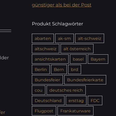
günstiger als bei der Post
Produkt Schlagwörter
abarten
ak-sm
alt-schweiz
altschweiz
alt österreich
lder
ansichtskarten
basel
Bayern
Berlin
Bern
brd
Bundesfeier
Bundesfeierkarte
cou
deutsches reich
Deutschland
ersttag
FDC
Flugpost
Frankaturware
fer