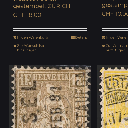
gestemp
gestempelt ZÜRICH
CHF
10.0
CHF
18.00
In den Warenkorb
Details
In den Ware
Zur Wunschliste
Zur Wunschli
hinzufügen
hinzufügen