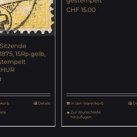
gestempelt
CHF
15.00
 Sitzende
 1875, 15Rp.gelb,
estempelt
THUR
0
nkorb
Details
In den Warenkorb
De
ste
Zur Wunschliste
hinzufügen