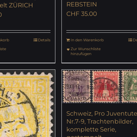
REBSTEIN
elt ZÜRICH
CHF
35.00
0
nkorb
Details
In den Warenkorb
De
ste
Zur Wunschliste
hinzufügen
Schweiz, Pro Juventute
Nr.7-9, Trachtenbilder,
komplette Serie,