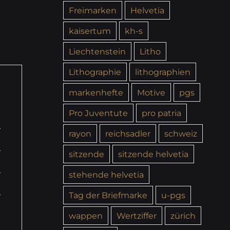
Freimarken
Helvetia
kaisertum
kh-s
Liechtenstein
Litho
Lithographie
lithographien
markenhefte
Motive
pgs
Pro Juventute
pro patria
rayon
reichsadler
schweiz
sitzende
sitzende helvetia
stehende helvetia
Tag der Briefmarke
u-pgs
wappen
Wertziffer
zürich