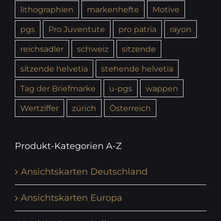
lithographien
markenhefte
Motive
pgs
Pro Juventute
pro patria
rayon
reichsadler
schweiz
sitzende
sitzende helvetia
stehende helvetia
Tag der Briefmarke
u-pgs
wappen
Wertziffer
zürich
Österreich
Produkt-Kategorien A-Z
Ansichtskarten Deutschland
Ansichtskarten Europa