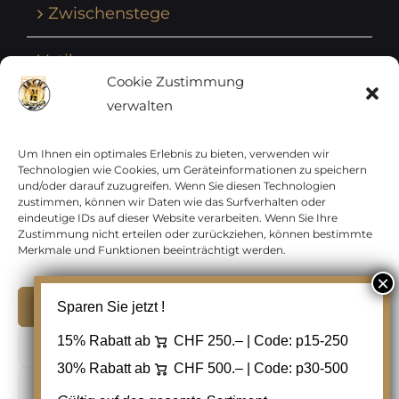
Zwischenstege
Vatikan
Cookie Zustimmung
verwalten
Vereinte Nationen
Vorphilatelie
Um Ihnen ein optimales Erlebnis zu bieten, verwenden wir
Technologien wie Cookies, um Geräteinformationen zu speichern
und/oder darauf zuzugreifen. Wenn Sie diesen Technologien
Zensurbelege Österreich
zustimmen, können wir Daten wie das Surfverhalten oder
eindeutige IDs auf dieser Website verarbeiten. Wenn Sie Ihre
Zustimmung nicht erteilen oder zurückziehen, können bestimmte
Zensurbelege Schweiz
Merkmale und Funktionen beeinträchtigt werden.
Akzeptieren
Sparen Sie jetzt !
Copyright 2012 - 2024 URAY GmbH | All Rights
15% Rabatt ab
CHF 250.– | Code:
p15-250
Ablehnen
Reserved |
PCI Data Security Standards |
30% Rabatt ab
CHF 500.– | Code:
p30-500
AGB
|
Datenschutz
|
Kontakt
Cookie Einstellungen