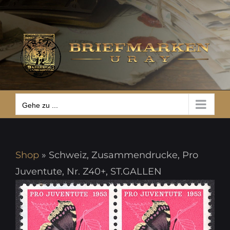
Zum
Gehe zu ...
Inhalt
springen
Gehe zu ...
Shop
»
Schweiz, Zusammendrucke, Pro
Juventute, Nr. Z40+, ST.GALLEN