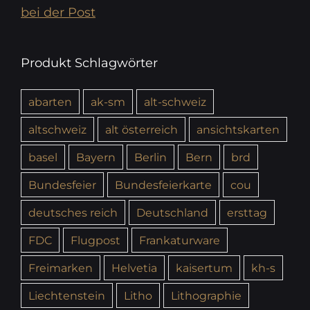
bei der Post
Produkt Schlagwörter
abarten
ak-sm
alt-schweiz
altschweiz
alt österreich
ansichtskarten
basel
Bayern
Berlin
Bern
brd
Bundesfeier
Bundesfeierkarte
cou
deutsches reich
Deutschland
ersttag
FDC
Flugpost
Frankaturware
Freimarken
Helvetia
kaisertum
kh-s
Liechtenstein
Litho
Lithographie