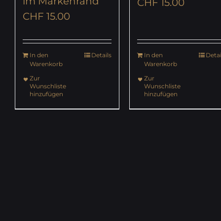
im Markenrand
CHF
15.00
CHF
15.00
In den
Details
In den
Detai
Warenkorb
Warenkorb
Zur
Zur
Wunschliste
Wunschliste
hinzufügen
hinzufügen