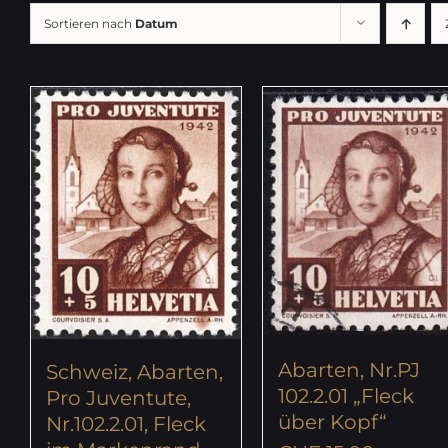
Sortieren nach
Datum
Abarten, Nr.PJ
Schweiz, Abarten,
102.2.01 „Fleck
Pro Juventute,
über Kopf“
Nr.102.2.01, Fleck