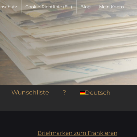
nschutz
Cookie-Richtlinie (EU)
Blog
Mein Konto
Wunschliste
?
Deutsch
Briefmarken zum Frankieren,