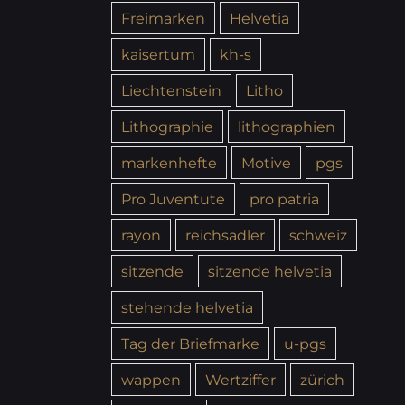
Freimarken
Helvetia
kaisertum
kh-s
Liechtenstein
Litho
Lithographie
lithographien
markenhefte
Motive
pgs
Pro Juventute
pro patria
rayon
reichsadler
schweiz
sitzende
sitzende helvetia
stehende helvetia
Tag der Briefmarke
u-pgs
wappen
Wertziffer
zürich