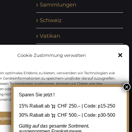
Sammlungen
Schweiz
Vatikan
Vereinte Nationen
Cookie Zustimmung verwalten
Vorphilatelie
in optimales Erlebnis zu bieten, verwenden wir Technologien wie
m Geräteinformationen zu speichern und/oder darauf zuzugreifen.
Zensurbelege Österreich
iesen Technologien zustimmen, können wir Daten wie das
en oder eindeutige IDs auf dieser Website verarbeiten. Wenn Sie Ihre
 nicht erteilen oder zurückziehen, können bestimmte Merkmale
Sparen Sie jetzt !
Zensurbelege Schweiz
onen beeinträchtigt werden.
15% Rabatt ab
CHF 250.– | Code:
p15-250
30% Rabatt ab
CHF 500.– | Code:
p30-500
eptieren
Ablehnen
Cookie Einstellungen
Gültig auf das gesamte Sortiment,
ausgenommen Frankaturware.