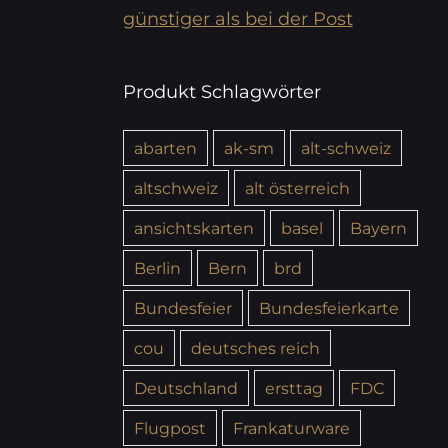
günstiger als bei der Post
Produkt Schlagwörter
abarten
ak-sm
alt-schweiz
altschweiz
alt österreich
ansichtskarten
basel
Bayern
Berlin
Bern
brd
Bundesfeier
Bundesfeierkarte
cou
deutsches reich
Deutschland
ersttag
FDC
Flugpost
Frankaturware