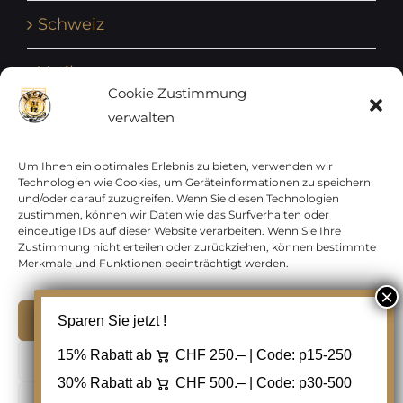
Schweiz
Vatikan
Cookie Zustimmung
verwalten
Vereinte Nationen
Vorphilatelie
Um Ihnen ein optimales Erlebnis zu bieten, verwenden wir
Technologien wie Cookies, um Geräteinformationen zu speichern
und/oder darauf zuzugreifen. Wenn Sie diesen Technologien
Zensurbelege Österreich
zustimmen, können wir Daten wie das Surfverhalten oder
eindeutige IDs auf dieser Website verarbeiten. Wenn Sie Ihre
Zustimmung nicht erteilen oder zurückziehen, können bestimmte
Zensurbelege Schweiz
Merkmale und Funktionen beeinträchtigt werden.
Akzeptieren
Sparen Sie jetzt !
Copyright 2012 - 2024 URAY GmbH | All Rights
15% Rabatt ab
CHF 250.– | Code:
p15-250
Ablehnen
Reserved |
PCI Data Security Standards |
30% Rabatt ab
CHF 500.– | Code:
p30-500
AGB
|
Datenschutz
|
Kontakt
Cookie Einstellungen