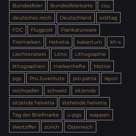
Bundesfeier
Bundesfeierkarte
cou
deutsches reich
Deutschland
ersttag
FDC
Flugpost
Frankaturware
Freimarken
Helvetia
kaisertum
kh-s
Liechtenstein
Litho
Lithographie
lithographien
markenhefte
Motive
pgs
Pro Juventute
pro patria
rayon
reichsadler
schweiz
sitzende
sitzende helvetia
stehende helvetia
Tag der Briefmarke
u-pgs
wappen
Wertziffer
zürich
Österreich