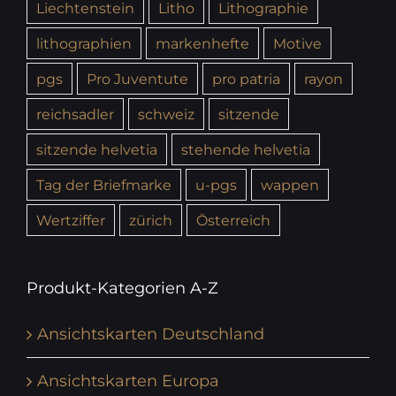
Liechtenstein
Litho
Lithographie
lithographien
markenhefte
Motive
pgs
Pro Juventute
pro patria
rayon
reichsadler
schweiz
sitzende
sitzende helvetia
stehende helvetia
Tag der Briefmarke
u-pgs
wappen
Wertziffer
zürich
Österreich
Produkt-Kategorien A-Z
Ansichtskarten Deutschland
Ansichtskarten Europa