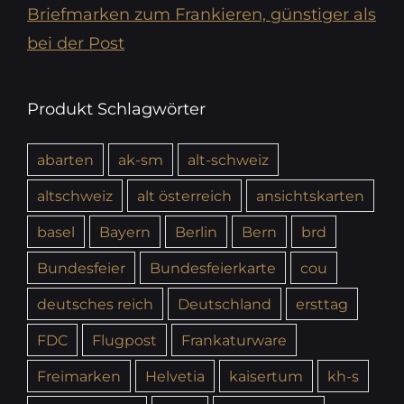
Briefmarken zum Frankieren, günstiger als
bei der Post
Produkt Schlagwörter
abarten
ak-sm
alt-schweiz
altschweiz
alt österreich
ansichtskarten
basel
Bayern
Berlin
Bern
brd
Bundesfeier
Bundesfeierkarte
cou
deutsches reich
Deutschland
ersttag
FDC
Flugpost
Frankaturware
Freimarken
Helvetia
kaisertum
kh-s