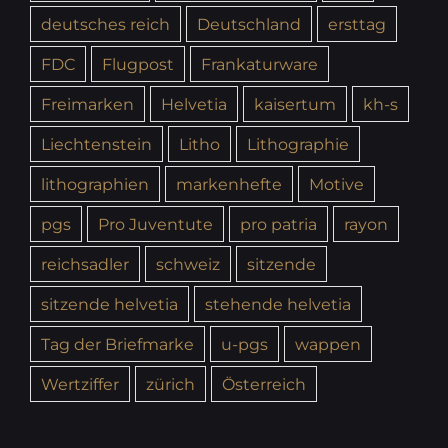
deutsches reich
Deutschland
ersttag
FDC
Flugpost
Frankaturware
Freimarken
Helvetia
kaisertum
kh-s
Liechtenstein
Litho
Lithographie
lithographien
markenhefte
Motive
pgs
Pro Juventute
pro patria
rayon
reichsadler
schweiz
sitzende
sitzende helvetia
stehende helvetia
Tag der Briefmarke
u-pgs
wappen
Wertziffer
zürich
Österreich