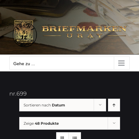
Zum
Gehe zu ...
Inhalt
springen
Gehe zu ...
nr.699
Sortieren nach
Datum
Zeige
48 Produkte