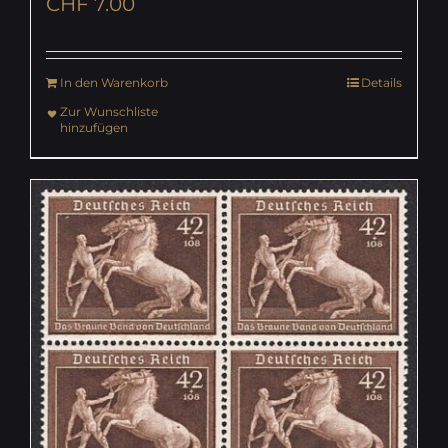
CHF
7.00
In den Warenkorb
Details
Zur Wunschliste
hinzufügen