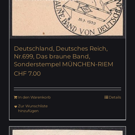
Deutschland, Deutsches Reich,
Nr.699, Das braune Band,
Sonderstempel MÜNCHEN-RIEM
CHF
7.00
In den Warenkorb
Details
Zur Wunschliste
hinzufügen