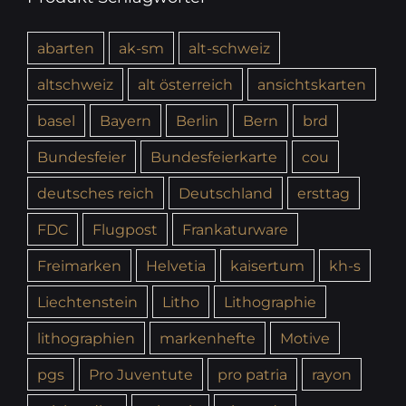
abarten
ak-sm
alt-schweiz
altschweiz
alt österreich
ansichtskarten
basel
Bayern
Berlin
Bern
brd
Bundesfeier
Bundesfeierkarte
cou
deutsches reich
Deutschland
ersttag
FDC
Flugpost
Frankaturware
Freimarken
Helvetia
kaisertum
kh-s
Liechtenstein
Litho
Lithographie
lithographien
markenhefte
Motive
pgs
Pro Juventute
pro patria
rayon