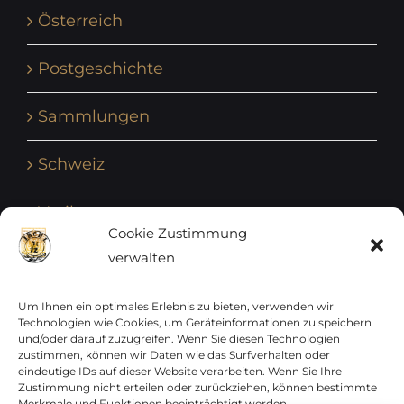
Österreich
Postgeschichte
Sammlungen
Schweiz
Vatikan
Cookie Zustimmung
verwalten
Vereinte Nationen
Vorphilatelie
Um Ihnen ein optimales Erlebnis zu bieten, verwenden wir
Technologien wie Cookies, um Geräteinformationen zu speichern
und/oder darauf zuzugreifen. Wenn Sie diesen Technologien
Zensurbelege Österreich
zustimmen, können wir Daten wie das Surfverhalten oder
eindeutige IDs auf dieser Website verarbeiten. Wenn Sie Ihre
Zustimmung nicht erteilen oder zurückziehen, können bestimmte
Zensurbelege Schweiz
Merkmale und Funktionen beeinträchtigt werden.