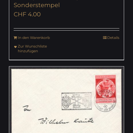
Sonderstempel
CHF
4.00
In den Warenkorb
Details
Zur Wunschliste
hinzufügen