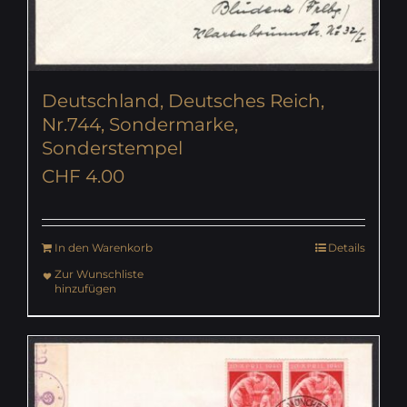
Deutschland, Deutsches Reich,
Nr.744, Sondermarke,
Sonderstempel
CHF
4.00
In den Warenkorb
Details
Zur Wunschliste
hinzufügen