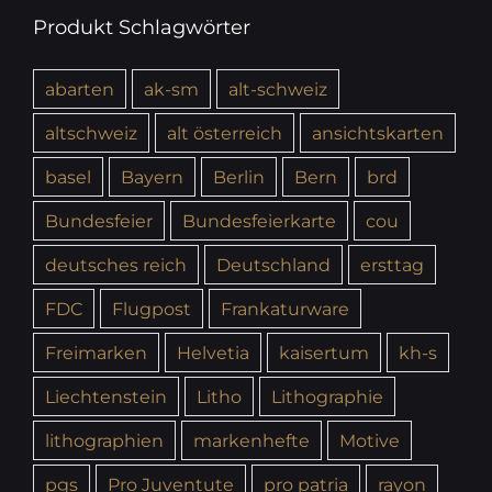
Produkt Schlagwörter
abarten
ak-sm
alt-schweiz
altschweiz
alt österreich
ansichtskarten
basel
Bayern
Berlin
Bern
brd
Bundesfeier
Bundesfeierkarte
cou
deutsches reich
Deutschland
ersttag
FDC
Flugpost
Frankaturware
Freimarken
Helvetia
kaisertum
kh-s
Liechtenstein
Litho
Lithographie
lithographien
markenhefte
Motive
pgs
Pro Juventute
pro patria
rayon