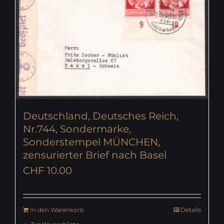
Deutschland, Deutsches Reich,
Nr.744, Sondermarke,
Sonderstempel MÜNCHEN,
zensurierter Brief nach Basel
CHF
10.00
In den Warenkorb
Details