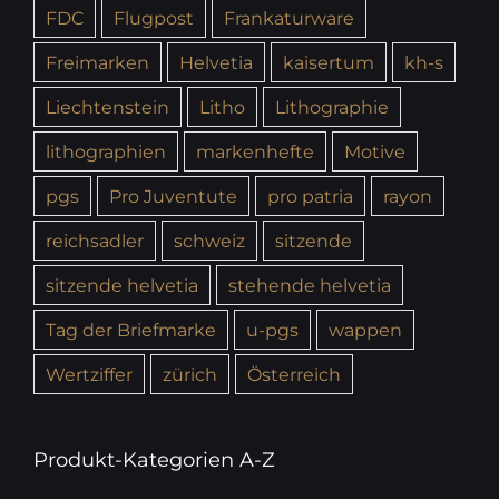
FDC
Flugpost
Frankaturware
Freimarken
Helvetia
kaisertum
kh-s
Liechtenstein
Litho
Lithographie
lithographien
markenhefte
Motive
pgs
Pro Juventute
pro patria
rayon
reichsadler
schweiz
sitzende
sitzende helvetia
stehende helvetia
Tag der Briefmarke
u-pgs
wappen
Wertziffer
zürich
Österreich
Produkt-Kategorien A-Z