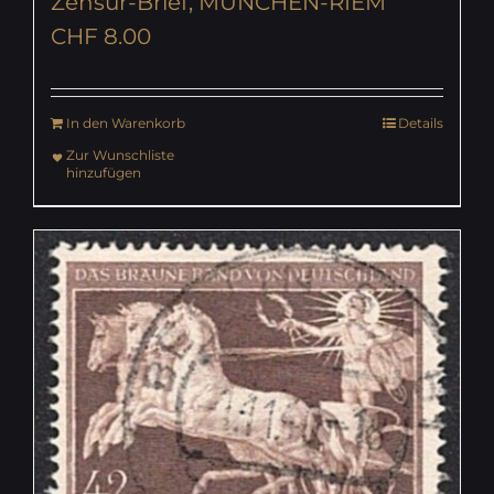
Zensur-Brief, MÜNCHEN-RIEM
CHF
8.00
In den Warenkorb
Details
Zur Wunschliste
hinzufügen