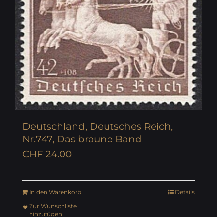
Deutschland, Deutsches Reich,
Nr.747, Das braune Band
CHF
24.00
In den Warenkorb
Details
Zur Wunschliste
hinzufügen