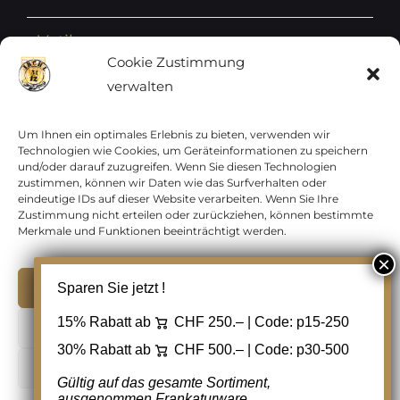
Vatikan
Cookie Zustimmung
verwalten
Vereinte Nationen
Vorphilatelie
Um Ihnen ein optimales Erlebnis zu bieten, verwenden wir
Technologien wie Cookies, um Geräteinformationen zu speichern
und/oder darauf zuzugreifen. Wenn Sie diesen Technologien
Zensurbelege Österreich
zustimmen, können wir Daten wie das Surfverhalten oder
eindeutige IDs auf dieser Website verarbeiten. Wenn Sie Ihre
Zustimmung nicht erteilen oder zurückziehen, können bestimmte
Zensurbelege Schweiz
Merkmale und Funktionen beeinträchtigt werden.
Akzeptieren
Sparen Sie jetzt !
Copyright 2012 - 2024 URAY GmbH | All Rights
15% Rabatt ab
CHF 250.– | Code:
p15-250
Ablehnen
Reserved |
PCI Data Security Standards |
30% Rabatt ab
CHF 500.– | Code:
p30-500
AGB
|
Datenschutz
|
Kontakt
Cookie Einstellungen
Gültig auf das gesamte Sortiment,
ausgenommen Frankaturware.