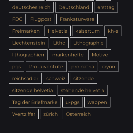
deutsches reich
Deutschland
ersttag
FDC
Flugpost
Frankaturware
Freimarken
Helvetia
kaisertum
kh-s
Liechtenstein
Litho
Lithographie
lithographien
markenhefte
Motive
pgs
Pro Juventute
pro patria
rayon
reichsadler
schweiz
sitzende
sitzende helvetia
stehende helvetia
Tag der Briefmarke
u-pgs
wappen
Wertziffer
zürich
Österreich