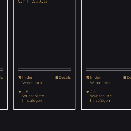
CHF
32.00
ls
In den
Details
In den
De
Warenkorb
Warenkorb
Zur
Zur
Wunschliste
Wunschliste
hinzufügen
hinzufügen