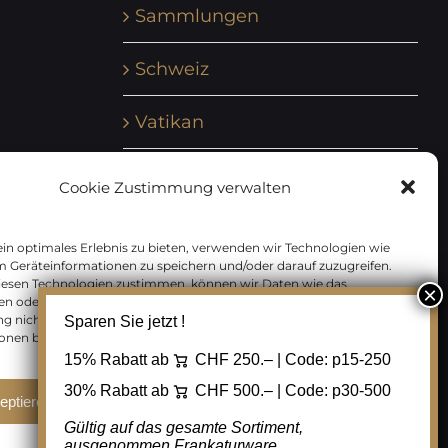
Sammlungen
Schweiz
Vatikan
Vereinte Nationen
Cookie Zustimmung verwalten
Vorphilatelie
in optimales Erlebnis zu bieten, verwenden wir Technologien wie
m Geräteinformationen zu speichern und/oder darauf zuzugreifen.
Zensurbelege Österreich
iesen Technologien zustimmen, können wir Daten wie das
en oder eindeutige IDs auf dieser Website verarbeiten. Wenn Sie Ihre
 nicht erteilen oder zurückziehen, können bestimmte Merkmale
Sparen Sie jetzt !
Zensurbelege Schweiz
onen beeinträchtigt werden.
15% Rabatt ab
CHF 250.– | Code:
p15-250
30% Rabatt ab
CHF 500.– | Code:
p30-500
eptieren
Ablehnen
Cookie Einstellungen
Gültig auf das gesamte Sortiment,
ausgenommen Frankaturware.