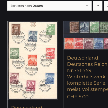
Sortieren nach
Datum
Deutschland,
Deutsches Reich
Nr.751-759,
Winterhilfswerk,
komplette Serie,
meist Vollstempe
CHF
5.00
Deutschland,