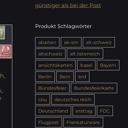
günstiger als bei der Post
Produkt Schlagwörter
abarten
ak-sm
alt-schweiz
altschweiz
alt österreich
ansichtskarten
basel
Bayern
h,
Berlin
Bern
brd
Bundesfeier
Bundesfeierkarte
k,
e
cou
deutsches reich
Deutschland
ersttag
FDC
Flugpost
Frankaturware