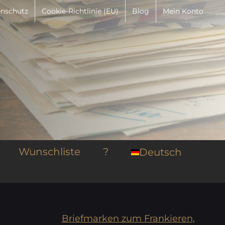
nschutz
Cookie-Richtlinie (EU)
Blog
Mein Konto
Wunschliste
?
Deutsch
Briefmarken zum Frankieren,