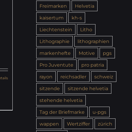
Freimarken
Helvetia
kaisertum
kh-s
Liechtenstein
Litho
Lithographie
lithographien
markenhefte
Motive
pgs
Pro Juventute
pro patria
rayon
reichsadler
schweiz
tails
sitzende
sitzende helvetia
stehende helvetia
Tag der Briefmarke
u-pgs
wappen
Wertziffer
zürich