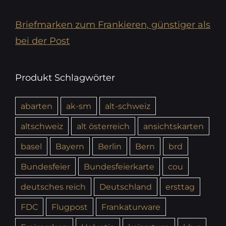
Briefmarken zum Frankieren, günstiger als
bei der Post
Produkt Schlagwörter
abarten
ak-sm
alt-schweiz
altschweiz
alt österreich
ansichtskarten
basel
Bayern
Berlin
Bern
brd
Bundesfeier
Bundesfeierkarte
cou
deutsches reich
Deutschland
ersttag
FDC
Flugpost
Frankaturware