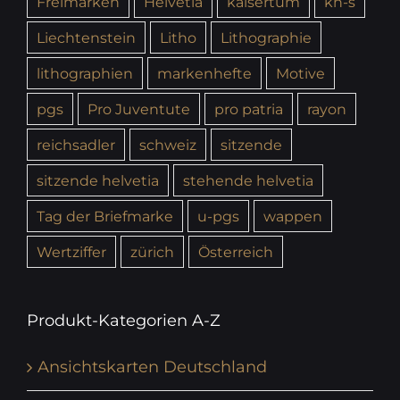
Freimarken
Helvetia
kaisertum
kh-s
Liechtenstein
Litho
Lithographie
lithographien
markenhefte
Motive
pgs
Pro Juventute
pro patria
rayon
reichsadler
schweiz
sitzende
sitzende helvetia
stehende helvetia
Tag der Briefmarke
u-pgs
wappen
Wertziffer
zürich
Österreich
Produkt-Kategorien A-Z
Ansichtskarten Deutschland