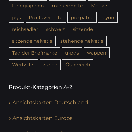
lithographien
markenhefte
Motive
pgs
Pro Juventute
pro patria
rayon
reichsadler
schweiz
sitzende
sitzende helvetia
stehende helvetia
Tag der Briefmarke
u-pgs
wappen
Wertziffer
zürich
Österreich
Produkt-Kategorien A-Z
Ansichtskarten Deutschland
Ansichtskarten Europa