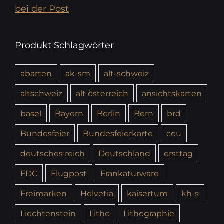
bei der Post
Produkt Schlagwörter
abarten
ak-sm
alt-schweiz
altschweiz
alt österreich
ansichtskarten
basel
Bayern
Berlin
Bern
brd
Bundesfeier
Bundesfeierkarte
cou
deutsches reich
Deutschland
ersttag
FDC
Flugpost
Frankaturware
Freimarken
Helvetia
kaisertum
kh-s
Liechtenstein
Litho
Lithographie