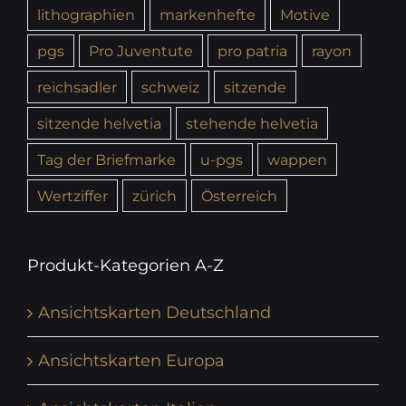
lithographien
markenhefte
Motive
pgs
Pro Juventute
pro patria
rayon
reichsadler
schweiz
sitzende
sitzende helvetia
stehende helvetia
Tag der Briefmarke
u-pgs
wappen
Wertziffer
zürich
Österreich
Produkt-Kategorien A-Z
Ansichtskarten Deutschland
Ansichtskarten Europa