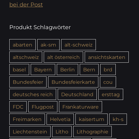
bei der Post
Produkt Schlagwörter
abarten
ak-sm
alt-schweiz
altschweiz
alt österreich
ansichtskarten
basel
Bayern
Berlin
Bern
brd
Bundesfeier
Bundesfeierkarte
cou
deutsches reich
Deutschland
ersttag
FDC
Flugpost
Frankaturware
Freimarken
Helvetia
kaisertum
kh-s
Liechtenstein
Litho
Lithographie