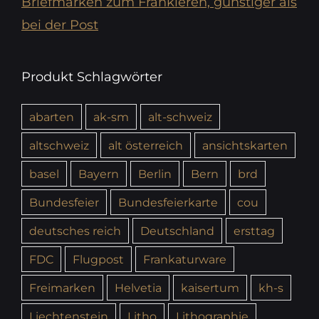
Briefmarken zum Frankieren, günstiger als
bei der Post
Produkt Schlagwörter
abarten
ak-sm
alt-schweiz
altschweiz
alt österreich
ansichtskarten
basel
Bayern
Berlin
Bern
brd
Bundesfeier
Bundesfeierkarte
cou
deutsches reich
Deutschland
ersttag
FDC
Flugpost
Frankaturware
Freimarken
Helvetia
kaisertum
kh-s
Liechtenstein
Litho
Lithographie