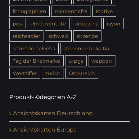
lithographien
markenhefte
Motive
pgs
Pro Juventute
pro patria
rayon
reichsadler
schweiz
sitzende
sitzende helvetia
stehende helvetia
Tag der Briefmarke
u-pgs
wappen
Wertziffer
zürich
Österreich
Produkt-Kategorien A-Z
Ansichtskarten Deutschland
Ansichtskarten Europa