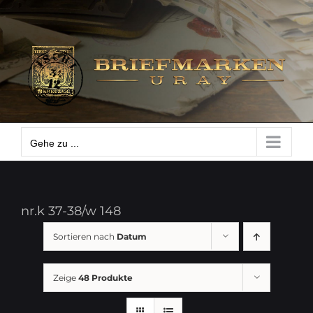
Zum
Gehe zu ...
Inhalt
springen
Gehe zu ...
nr.k 37-38/w 148
Sortieren nach
Datum
Zeige
48 Produkte