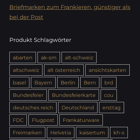
Briefmarken zum Frankieren, günstiger als
bei der Post
Produkt Schlagwörter
abarten
ak-sm
alt-schweiz
altschweiz
alt österreich
ansichtskarten
basel
Bayern
Berlin
Bern
brd
Bundesfeier
Bundesfeierkarte
cou
deutsches reich
Deutschland
ersttag
FDC
Flugpost
Frankaturware
Freimarken
Helvetia
kaisertum
kh-s