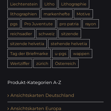
Liechtenstein
Litho
Lithographie
lithographien
markenhefte
Motive
pgs
Pro Juventute
pro patria
rayon
reichsadler
schweiz
sitzende
sitzende helvetia
stehende helvetia
Tag der Briefmarke
u-pgs
wappen
Wertziffer
zürich
Österreich
Produkt-Kategorien A-Z
Ansichtskarten Deutschland
Ansichtskarten Europa