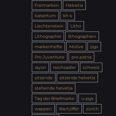
Freimarken
Helvetia
kaisertum
kh-s
Liechtenstein
Litho
Lithographie
lithographien
markenhefte
Motive
pgs
Pro Juventute
pro patria
rayon
reichsadler
schweiz
sitzende
sitzende helvetia
stehende helvetia
Tag der Briefmarke
u-pgs
wappen
Wertziffer
zürich