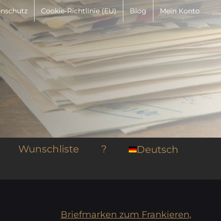
nschutz
Cookie-Richtlinie (EU)
Blog
Mein Konto
Wunschliste
?
Deutsch
Briefmarken zum Frankieren,