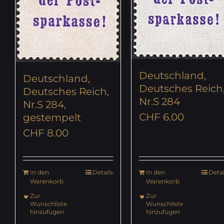
Deutschland,
Deutschland,
Deutsches Reich
Deutsches Reich,
Nr.S 284
Nr.S 284,
CHF
6.00
gestempelt
CHF
8.00
In den
Details
In den
Detai
Warenkorb
Warenkorb
Zur
Zur
Wunschliste
Wunschliste
hinzufügen
hinzufügen