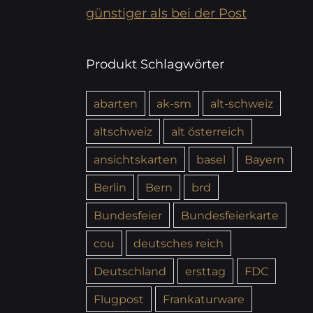
günstiger als bei der Post
Produkt Schlagwörter
abarten
ak-sm
alt-schweiz
altschweiz
alt österreich
ansichtskarten
basel
Bayern
Berlin
Bern
brd
Bundesfeier
Bundesfeierkarte
cou
deutsches reich
Deutschland
ersttag
FDC
Flugpost
Frankaturware