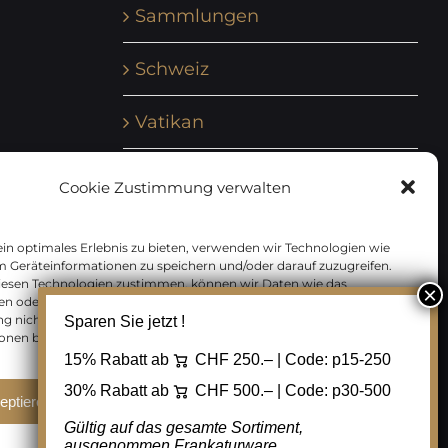
Sammlungen
Schweiz
Vatikan
Vereinte Nationen
Cookie Zustimmung verwalten
Vorphilatelie
in optimales Erlebnis zu bieten, verwenden wir Technologien wie
m Geräteinformationen zu speichern und/oder darauf zuzugreifen.
Zensurbelege Österreich
iesen Technologien zustimmen, können wir Daten wie das
en oder eindeutige IDs auf dieser Website verarbeiten. Wenn Sie Ihre
 nicht erteilen oder zurückziehen, können bestimmte Merkmale
Sparen Sie jetzt !
Zensurbelege Schweiz
onen beeinträchtigt werden.
15% Rabatt ab
CHF 250.– | Code:
p15-250
30% Rabatt ab
CHF 500.– | Code:
p30-500
eptieren
Ablehnen
Cookie Einstellungen
Gültig auf das gesamte Sortiment,
ausgenommen Frankaturware.