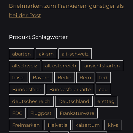
Briefmarken zum Frankieren, günstiger als
bei der Post
Produkt Schlagwörter
abarten
ak-sm
alt-schweiz
altschweiz
alt österreich
ansichtskarten
basel
Bayern
Berlin
Bern
brd
Bundesfeier
Bundesfeierkarte
cou
deutsches reich
Deutschland
ersttag
FDC
Flugpost
Frankaturware
Freimarken
Helvetia
kaisertum
kh-s