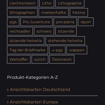
Liechtenstein
Litho
Lithographie
lithographien
markenhefte
Motive
pgs
Pro Juventute
pro patria
rayon
reichsadler
schweiz
sitzende
sitzende helvetia
stehende helvetia
Tag der Briefmarke
u-pgs
wappen
Wertziffer
zürich
Österreich
Produkt-Kategorien A-Z
Ansichtskarten Deutschland
Ansichtskarten Europa